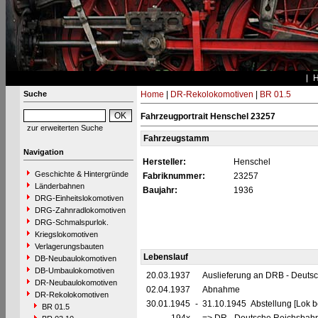
Suche
Home
|
DR-Rekolokomotiven
|
BR 01.5
Fahrzeugportrait Henschel 23257
zur erweiterten Suche
Fahrzeugstamm
Navigation
Hersteller:
Henschel
Geschichte & Hintergründe
Fabriknummer:
23257
Länderbahnen
Baujahr:
1936
DRG-Einheitslokomotiven
DRG-Zahnradlokomotiven
DRG-Schmalspurlok.
Kriegslokomotiven
Verlagerungsbauten
Lebenslauf
DB-Neubaulokomotiven
DB-Umbaulokomotiven
20.03.1937
Auslieferung an DRB - Deuts
DR-Neubaulokomotiven
02.04.1937
Abnahme
DR-Rekolokomotiven
30.01.1945
-
31.10.1945 Abstellung [Lok be
BR 01.5