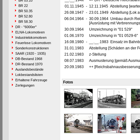
__.__.194x
=> DR - Deutsche Reichsbahn
BR 03.10
BR 22
01.11.1945
-
12.11.1945 Abstellung [warte
BR 50.35
26.08.1947
-
23.01.1949 Abstellung [Lok auf
BR 52.80
06.04.1964
-
30.09.1964 Umbau durch Rei
BR 58.30
[Ausrüstung mit Verbrennung
DR - "6000er"
30.09.1964
Umzeichnung in "01 529"
ELNA-Lokomotiven
01.06.1970
Umzeichnung in "01 0529-6"
Industrielokomotiven
16.08.1980
-
__.__.1983 Einsatz im Bahnbe
Feuerlose Lokomotiven
31.01.1983
Abstellung [Schäden an der 
Sonderkonstruktionen
SAAR (1920 - 1935)
21.02.1983
z-Stellung
DB-Bestand 1968
08.07.1983
Ausmusterung [gemäß Ausmust
DR-Bestand 1970
20.09.1983
++ [Reichsbahnausbesserung
Auslandsbestände
Lokbestandslisten
Erhaltene Fahrzeuge
Fotos
Zerlegungen