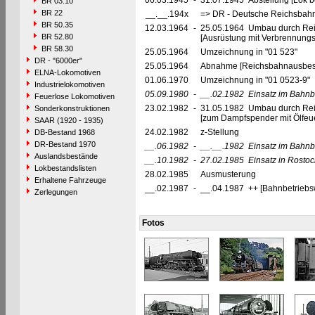
06.03.1945
-
31.07.1945 Abstellung [Lok be
BR 03.10
BR 22
__.__.194x
=> DR - Deutsche Reichsbahn
BR 50.35
12.03.1964
-
25.05.1964 Umbau durch Rei
BR 52.80
[Ausrüstung mit Verbrennung
BR 58.30
25.05.1964
Umzeichnung in "01 523"
DR - "6000er"
25.05.1964
Abnahme [Reichsbahnausbes
ELNA-Lokomotiven
01.06.1970
Umzeichnung in "01 0523-9"
Industrielokomotiven
05.09.1980
-
__.02.1982
Einsatz im Bahnb
Feuerlose Lokomotiven
23.02.1982
-
31.05.1982 Umbau durch Re
Sonderkonstruktionen
[zum Dampfspender mit Ölfeue
SAAR (1920 - 1935)
24.02.1982
z-Stellung
DB-Bestand 1968
DR-Bestand 1970
__.06.1982
-
__.__.1982
Einsatz im Bahnb
Auslandsbestände
__.10.1982
-
27.02.1985
Einsatz in Rosto
Lokbestandslisten
28.02.1985
Ausmusterung
Erhaltene Fahrzeuge
__.02.1987
-
__.04.1987 ++ [Bahnbetriebs
Zerlegungen
Fotos