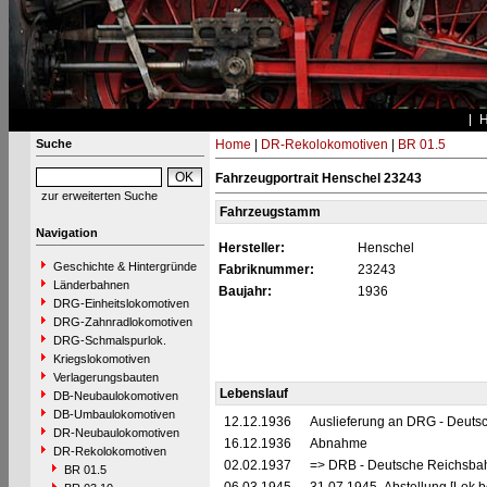
Suche
Home
|
DR-Rekolokomotiven
|
BR 01.5
Fahrzeugportrait Henschel 23243
zur erweiterten Suche
Fahrzeugstamm
Navigation
Hersteller:
Henschel
Geschichte & Hintergründe
Fabriknummer:
23243
Länderbahnen
Baujahr:
1936
DRG-Einheitslokomotiven
DRG-Zahnradlokomotiven
DRG-Schmalspurlok.
Kriegslokomotiven
Verlagerungsbauten
Lebenslauf
DB-Neubaulokomotiven
DB-Umbaulokomotiven
12.12.1936
Auslieferung an DRG - Deutsc
DR-Neubaulokomotiven
16.12.1936
Abnahme
DR-Rekolokomotiven
02.02.1937
=> DRB - Deutsche Reichsbah
BR 01.5