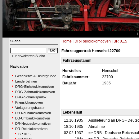
Suche
Home
|
DR-Rekolokomotiven
|
BR 01.5
Fahrzeugportrait Henschel 22700
zur erweiterten Suche
Fahrzeugstamm
Navigation
Hersteller:
Henschel
Geschichte & Hintergründe
Fabriknummer:
22700
Länderbahnen
Baujahr:
1935
DRG-Einheitslokomotiven
DRG-Zahnradlokomotiven
DRG-Schmalspurlok.
Kriegslokomotiven
Verlagerungsbauten
Lebenslauf
DB-Neubaulokomotiven
DB-Umbaulokomotiven
12.10.1935
Auslieferung an DRG - Deutsc
DR-Neubaulokomotiven
18.10.1935
Abnahme
DR-Rekolokomotiven
02.02.1937
=> DRB - Deutsche Reichsbah
BR 01.5