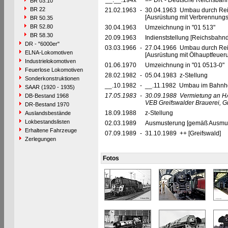
__.__.194x
=> DR - Deutsche Reichsbahn
BR 03.10
BR 22
21.02.1963
-
30.04.1963 Umbau durch Rei
[Ausrüstung mit Verbrennung
BR 50.35
BR 52.80
30.04.1963
Umzeichnung in "01 513"
BR 58.30
20.09.1963
Indienststellung [Reichsbahndi
DR - "6000er"
03.03.1966
-
27.04.1966 Umbau durch Re
ELNA-Lokomotiven
[Ausrüstung mit Ölhauptfeuer
Industrielokomotiven
01.06.1970
Umzeichnung in "01 0513-0"
Feuerlose Lokomotiven
28.02.1982
-
05.04.1983 z-Stellung
Sonderkonstruktionen
__.10.1982
-
__.11.1982 Umbau im Bahnhof
SAAR (1920 - 1935)
17.05.1983
-
30.09.1988
Vermietung an H
DB-Bestand 1968
VEB Greifswalder Brauerei, G
DR-Bestand 1970
18.09.1988
z-Stellung
Auslandsbestände
Lokbestandslisten
02.03.1989
Ausmusterung [gemäß Ausmust
Erhaltene Fahrzeuge
07.09.1989
-
31.10.1989 ++ [Greifswald]
Zerlegungen
Fotos