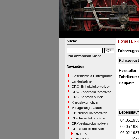
Suche
Home
|
DR-R
Fahrzeugpor
zur erweiterten Suche
Fahrzeugs
Navigation
Hersteller:
Geschichte & Hintergründe
Fabriknum
Länderbahnen
Baujahr:
DRG-Einheitslokomotiven
DRG-Zahnradlokomotiven
DRG-Schmalspurlok.
Kriegslokomotiven
Verlagerungsbauten
Lebenslauf
DB-Neubaulokomotiven
DB-Umbaulokomotiven
04.05.193
DR-Neubaulokomotiven
09.05.193
DR-Rekolokomotiven
02.02.193
BR 01.5