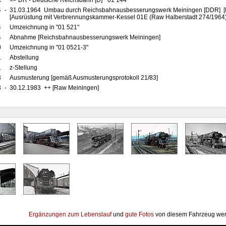
x
=> DR - Deutsche Reichsbahn [D] "01 144"
4
-
31.03.1964 Umbau durch Reichsbahnausbesserungswerk Meiningen [DDR] [R
[Ausrüstung mit Verbrennungskammer-Kessel 01E (Raw Halberstadt 274/1964)
4
Umzeichnung in "01 521"
4
Abnahme [Reichsbahnausbesserungswerk Meiningen]
0
Umzeichnung in "01 0521-3"
1
Abstellung
1
z-Stellung
3
Ausmusterung [gemäß Ausmusterungsprotokoll 21/83]
3
-
30.12.1983 ++ [Raw Meiningen]
Ergänzungen zum Lebenslauf
und
gute Fotos
von diesem Fahrzeug wer