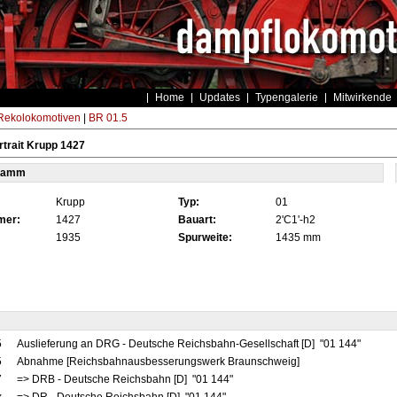
Home
Updates
Typengalerie
Mitwirkende
ekolokomotiven
|
BR 01.5
trait Krupp 1427
tamm
Krupp
Typ:
01
mer:
1427
Bauart:
2'C1'-h2
1935
Spurweite:
1435 mm
5
Auslieferung an DRG - Deutsche Reichsbahn-Gesellschaft [D] "01 144"
5
Abnahme [Reichsbahnausbesserungswerk Braunschweig]
7
=> DRB - Deutsche Reichsbahn [D] "01 144"