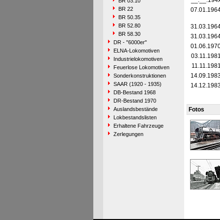
__.__.194
BR 03.10
BR 22
07.01.196
BR 50.35
BR 52.80
31.03.196
BR 58.30
31.03.196
DR - "6000er"
01.06.197
ELNA-Lokomotiven
03.11.198
Industrielokomotiven
11.11.198
Feuerlose Lokomotiven
14.09.198
Sonderkonstruktionen
SAAR (1920 - 1935)
14.12.198
DB-Bestand 1968
DR-Bestand 1970
Auslandsbestände
Fotos
Lokbestandslisten
Erhaltene Fahrzeuge
Zerlegungen