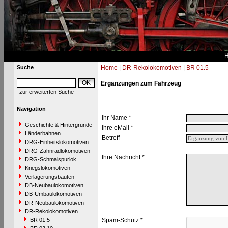
Suche
Home
|
DR-Rekolokomotiven
|
BR 01.5
Ergänzungen zum Fahrzeug
zur erweiterten Suche
Navigation
Ihr Name *
Geschichte & Hintergründe
Ihre eMail *
Länderbahnen
Betreff
DRG-Einheitslokomotiven
DRG-Zahnradlokomotiven
Ihre Nachricht *
DRG-Schmalspurlok.
Kriegslokomotiven
Verlagerungsbauten
DB-Neubaulokomotiven
DB-Umbaulokomotiven
DR-Neubaulokomotiven
DR-Rekolokomotiven
BR 01.5
Spam-Schutz *