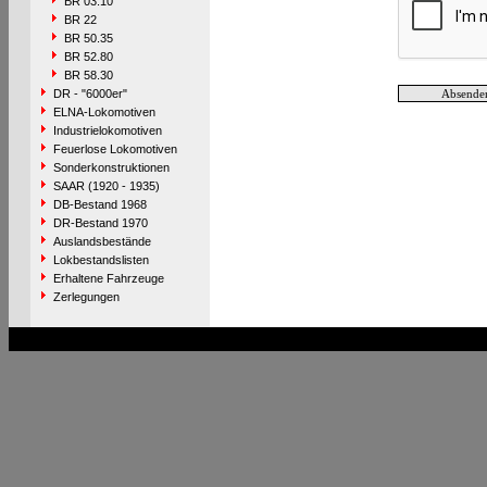
BR 03.10
BR 22
BR 50.35
BR 52.80
BR 58.30
DR - "6000er"
ELNA-Lokomotiven
Industrielokomotiven
Feuerlose Lokomotiven
Sonderkonstruktionen
SAAR (1920 - 1935)
DB-Bestand 1968
DR-Bestand 1970
Auslandsbestände
Lokbestandslisten
Erhaltene Fahrzeuge
Zerlegungen