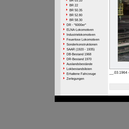
BR 03.10
BR 22
BR 50.35
BR 52.80
BR 58.30
DR - "6000er"
ELNA-Lokomotiven
Industrielokomotiven
Feuerlose Lokomotiven
Sonderkonstruktionen
SAAR (1920 - 1935)
DB-Bestand 1968
DR-Bestand 1970
Auslandsbestände
Lokbestandslisten
__.03.1964 
Erhaltene Fahrzeuge
Zerlegungen