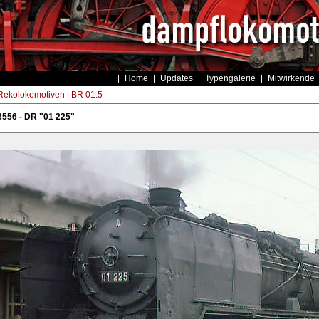
Home
Updates
Typengalerie
Mitwirkende
ekolokomotiven
|
BR 01.5
556 - DR "01 225"