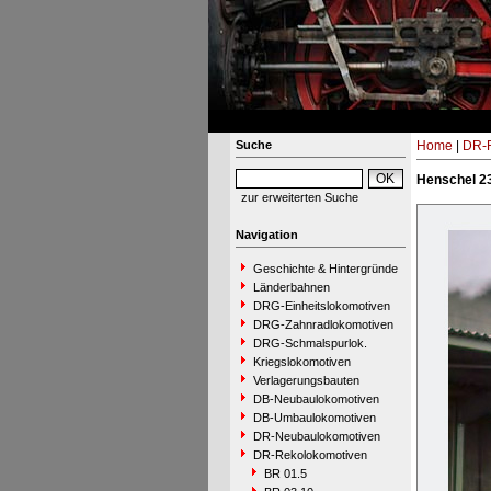
Suche
Home
|
DR-R
Henschel 23
zur erweiterten Suche
Navigation
Geschichte & Hintergründe
Länderbahnen
DRG-Einheitslokomotiven
DRG-Zahnradlokomotiven
DRG-Schmalspurlok.
Kriegslokomotiven
Verlagerungsbauten
DB-Neubaulokomotiven
DB-Umbaulokomotiven
DR-Neubaulokomotiven
DR-Rekolokomotiven
BR 01.5