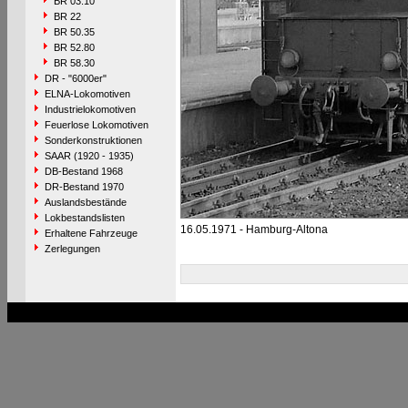
BR 03.10
BR 22
BR 50.35
BR 52.80
BR 58.30
DR - "6000er"
ELNA-Lokomotiven
Industrielokomotiven
Feuerlose Lokomotiven
Sonderkonstruktionen
SAAR (1920 - 1935)
DB-Bestand 1968
DR-Bestand 1970
Auslandsbestände
Lokbestandslisten
16.05.1971 - Hamburg-Altona
Erhaltene Fahrzeuge
Zerlegungen