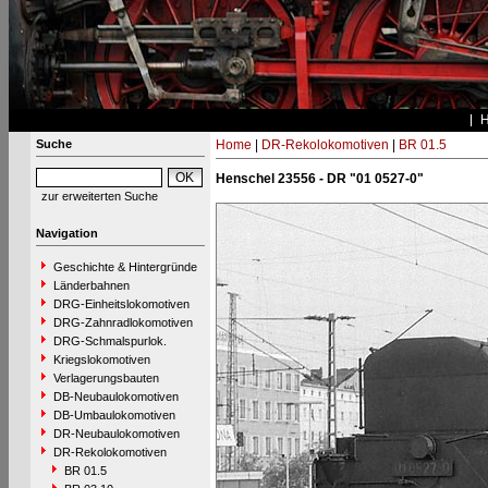
Suche
Home
|
DR-Rekolokomotiven
|
BR 01.5
Henschel 23556 - DR "01 0527-0"
zur erweiterten Suche
Navigation
Geschichte & Hintergründe
Länderbahnen
DRG-Einheitslokomotiven
DRG-Zahnradlokomotiven
DRG-Schmalspurlok.
Kriegslokomotiven
Verlagerungsbauten
DB-Neubaulokomotiven
DB-Umbaulokomotiven
DR-Neubaulokomotiven
DR-Rekolokomotiven
BR 01.5