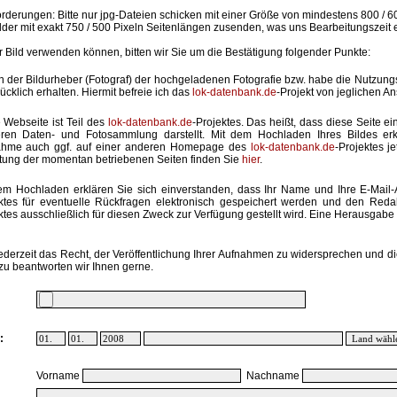
rderungen: Bitte nur jpg-Dateien schicken mit einer Größe von mindestens 800 / 6
lder mit exakt 750 / 500 Pixeln Seitenlängen zusenden, was uns Bearbeitungszeit 
hr Bild verwenden können, bitten wir Sie um die Bestätigung folgender Punkte:
in der Bildurheber (Fotograf) der hochgeladenen Fotografie bzw. habe die Nutzun
ücklich erhalten. Hiermit befreie ich das
lok-datenbank.de
-Projekt von jeglichen A
 Webseite ist Teil des
lok-datenbank.de
-Projektes. Das heißt, dass diese Seite ei
ren Daten- und Fotosammlung darstellt. Mit dem Hochladen Ihres Bildes erk
ahme auch ggf. auf einer anderen Homepage des
lok-datenbank.de
-Projektes j
stung der momentan betriebenen Seiten finden Sie
hier
.
em Hochladen erklären Sie sich einverstanden, dass Ihr Name und Ihre E-Mail
ktes für eventuelle Rückfragen elektronisch gespeichert werden und den Red
ktes ausschließlich für diesen Zweck zur Verfügung gestellt wird. Eine Herausgabe an
ederzeit das Recht, der Veröffentlichung Ihrer Aufnahmen zu widersprechen und di
zu beantworten wir Ihnen gerne.
:
Vorname
Nachname