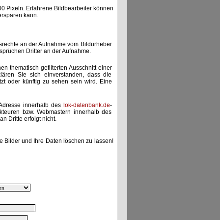
00 Pixeln. Erfahrene Bildbearbeiter können
ersparen kann.
gsrechte an der Aufnahme vom Bildurheber
nsprüchen Dritter an der Aufnahme.
nen thematisch gefilterten Ausschnitt einer
lären Sie sich einverstanden, dass die
etzt oder künftig zu sehen sein wird. Eine
-Adresse innerhalb des
lok-datenbank.de
-
akteuren bzw. Webmastern innerhalb des
 Dritte erfolgt nicht.
e Bilder und Ihre Daten löschen zu lassen!