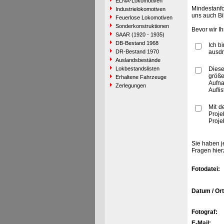
ELNA-Lokomotiven
Mindestanfo
Industrielokomotiven
uns auch Bi
Feuerlose Lokomotiven
Sonderkonstruktionen
Bevor wir I
SAAR (1920 - 1935)
DB-Bestand 1968
Ich b
DR-Bestand 1970
ausdr
Auslandsbestände
Lokbestandslisten
Diese
größe
Erhaltene Fahrzeuge
Aufn
Zerlegungen
Aufli
Mit d
Proje
Proje
Sie haben j
Fragen hier
Fotodatei:
Datum / Ort
Fotograf:
E-Mail: