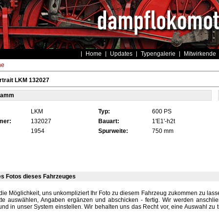
Home
Updates
Typengalerie
Mitwirkende
he
rtrait LKM 132027
tamm
LKM
Typ:
600 PS
mer:
132027
Bauart:
1'E1'-h2t
1954
Spurweite:
750 mm
es Fotos dieses Fahrzeuges
die Möglichkeit, uns unkompliziert Ihr Foto zu diesem Fahrzeug zukommen zu lassen
tte auswählen, Angaben ergänzen und abschicken - fertig. Wir werden anschli
und in unser System einstellen. Wir behalten uns das Recht vor, eine Auswahl zu t