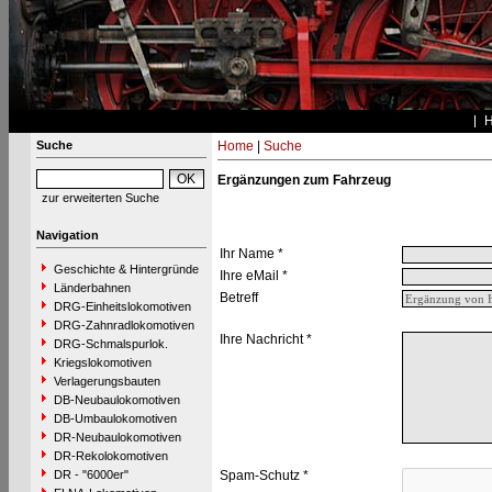
Suche
Home
|
Suche
Ergänzungen zum Fahrzeug
zur erweiterten Suche
Navigation
Ihr Name *
Geschichte & Hintergründe
Ihre eMail *
Länderbahnen
Betreff
DRG-Einheitslokomotiven
DRG-Zahnradlokomotiven
Ihre Nachricht *
DRG-Schmalspurlok.
Kriegslokomotiven
Verlagerungsbauten
DB-Neubaulokomotiven
DB-Umbaulokomotiven
DR-Neubaulokomotiven
DR-Rekolokomotiven
DR - "6000er"
Spam-Schutz *