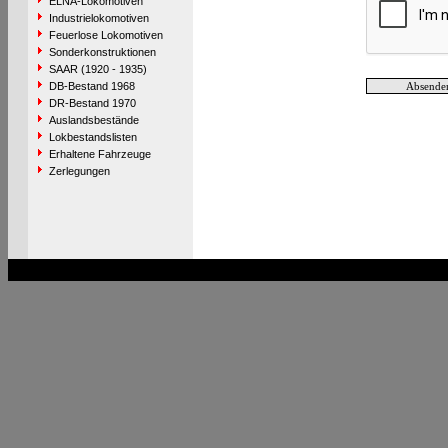
ELNA-Lokomotiven
Industrielokomotiven
Feuerlose Lokomotiven
Sonderkonstruktionen
SAAR (1920 - 1935)
DB-Bestand 1968
DR-Bestand 1970
Auslandsbestände
Lokbestandslisten
Erhaltene Fahrzeuge
Zerlegungen