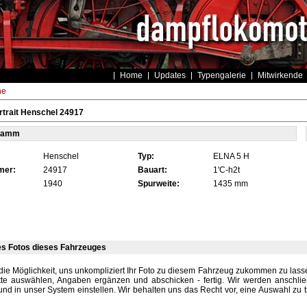
Home
Updates
Typengalerie
Mitwirkende
he
trait Henschel 24917
tamm
Henschel
Typ:
ELNA 5 H
mer:
24917
Bauart:
1'C-h2t
1940
Spurweite:
1435 mm
es Fotos dieses Fahrzeuges
die Möglichkeit, uns unkompliziert Ihr Foto zu diesem Fahrzeug zukommen zu lassen
tte auswählen, Angaben ergänzen und abschicken - fertig. Wir werden anschli
und in unser System einstellen. Wir behalten uns das Recht vor, eine Auswahl zu t