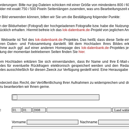
rderungen: Bitte nur jpg-Dateien schicken mit einer Größe von mindestens 800 / 6
lder mit exakt 750 / 500 Pixeln Seitenlängen zusenden, was uns Bearbeitungszeit 
hr Bild verwenden können, bitten wir Sie um die Bestätigung folgender Punkte:
in der Bildurheber (Fotograf) der hochgeladenen Fotografie bzw. habe die Nutzun
ücklich erhalten. Hiermit befreie ich das
lok-datenbank.de
-Projekt von jeglichen A
 Webseite ist Teil des
lok-datenbank.de
-Projektes. Das heißt, dass diese Seite ei
ren Daten- und Fotosammlung darstellt. Mit dem Hochladen Ihres Bildes erk
ahme auch ggf. auf einer anderen Homepage des
lok-datenbank.de
-Projektes j
stung der momentan betriebenen Seiten finden Sie
hier
.
em Hochladen erklären Sie sich einverstanden, dass Ihr Name und Ihre E-Mail
ktes für eventuelle Rückfragen elektronisch gespeichert werden und den Red
ktes ausschließlich für diesen Zweck zur Verfügung gestellt wird. Eine Herausgabe an
ederzeit das Recht, der Veröffentlichung Ihrer Aufnahmen zu widersprechen und di
zu beantworten wir Ihnen gerne.
:
Vorname
Nachname