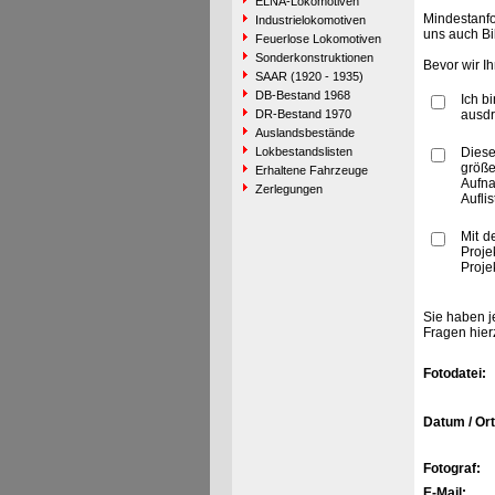
ELNA-Lokomotiven
Mindestanfo
Industrielokomotiven
uns auch Bi
Feuerlose Lokomotiven
Sonderkonstruktionen
Bevor wir I
SAAR (1920 - 1935)
DB-Bestand 1968
Ich b
DR-Bestand 1970
ausdr
Auslandsbestände
Lokbestandslisten
Diese
größe
Erhaltene Fahrzeuge
Aufn
Zerlegungen
Aufli
Mit d
Proje
Proje
Sie haben j
Fragen hier
Fotodatei:
Datum / Ort
Fotograf:
E-Mail: