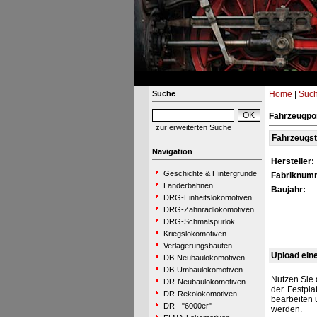
Suche
Home
|
Suc
Fahrzeugpor
zur erweiterten Suche
Fahrzeugs
Navigation
Hersteller:
Geschichte & Hintergründe
Fabriknum
Länderbahnen
Baujahr:
DRG-Einheitslokomotiven
DRG-Zahnradlokomotiven
DRG-Schmalspurlok.
Kriegslokomotiven
Verlagerungsbauten
Upload ein
DB-Neubaulokomotiven
DB-Umbaulokomotiven
Nutzen Sie 
DR-Neubaulokomotiven
der Festpla
DR-Rekolokomotiven
bearbeiten 
DR - "6000er"
werden.