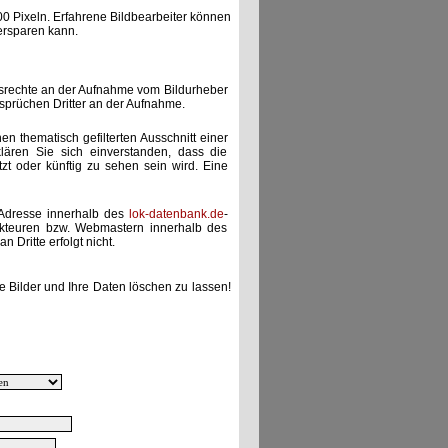
00 Pixeln. Erfahrene Bildbearbeiter können
ersparen kann.
gsrechte an der Aufnahme vom Bildurheber
nsprüchen Dritter an der Aufnahme.
nen thematisch gefilterten Ausschnitt einer
lären Sie sich einverstanden, dass die
etzt oder künftig zu sehen sein wird. Eine
-Adresse innerhalb des
lok-datenbank.de
-
akteuren bzw. Webmastern innerhalb des
 Dritte erfolgt nicht.
e Bilder und Ihre Daten löschen zu lassen!