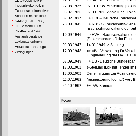
22.01.1932
-
26.04.1932 Abstellung [Lok be
ELNA-Lokomotiven
Industrielokomotiven
22.08.1935
-
02.11.1935 Abstellung [Lok be
Feuerlose Lokomotiven
08.07.1936
-
07.09.1936 Abstellung [Lok be
Sonderkonstruktionen
02.02.1937
=> DRB - Deutsche Reichsbah
SAAR (1920 - 1935)
20.08.1945
=> RBGD - Reichsbahn-General
DB-Bestand 1968
[Eisenbahnverwaltung der brit
DR-Bestand 1970
10.09.1946
=> HVE - Hauptverwaltung de
Auslandsbestände
[Zusammenschluß der Eisenba
Lokbestandslisten
01.03.1947
-
14.01.1949 z-Stellung
Erhaltene Fahrzeuge
12.09.1948
=> VfV - Verwaltung für Verke
Zerlegungen
[Eingliederung der HVE als Ha
07.09.1949
=> DB - Deutsche Bundesbahn
17.03.1962
z-Stellung [Lok mit Tender im 
18.06.1962
Genehmigung zur Ausmusteru
11.07.1962
Ausmusterung [gemäß Verf. B
21.10.1962
++ [AW Bremen]
Fotos