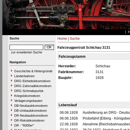
Suche
Home
|
Suche
Fahrzeugportrait Schichau 3131
zur erweiterten Suche
Fahrzeugstamm
Navigation
Hersteller:
Schichau
Geschichte & Hintergründe
Fabriknummer:
3131
Länderbahnen
Baujahr:
1928
DRG-Einheitslokomotiven
DRG-Zahnradlokomotiven
DRG-Schmalspurlok.
Kriegslokomotiven
Verlagerungsbauten
Lebenslauf
DB-Neubaulokomotiven
DB-Umbaulokomotiven
06.06.1928
Auslieferung an DRG - Deutsc
DR-Neubaulokomotiven
06.06.1928
Probefahrt [Elbing - Königsber
DR-Rekolokomotiven
22.06.1928
Abnahme [Reichsbahnausbes
DR - "6000er"