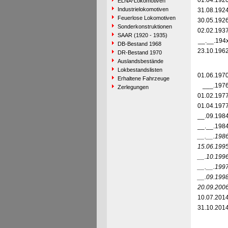
01.04.192
ELNA-Lokomotiven
Industrielokomotiven
31.08.192
Feuerlose Lokomotiven
30.05.192
Sonderkonstruktionen
02.02.193
SAAR (1920 - 1935)
__.__.194
DB-Bestand 1968
23.10.196
DR-Bestand 1970
Auslandsbestände
Lokbestandslisten
01.06.197
Erhaltene Fahrzeuge
___.197
Zerlegungen
01.02.197
01.04.197
__.09.198
__.__.198
__.__.198
15.06.199
__.10.199
__.__.199
__.09.199
20.09.200
10.07.201
31.10.201