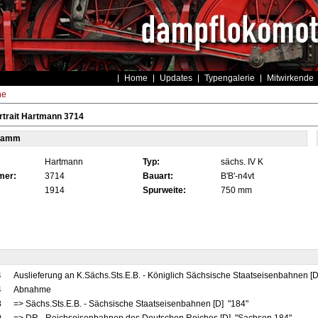
Home
Updates
Typengalerie
Mitwirkende
he
trait Hartmann 3714
tamm
Hartmann
Typ:
sächs. IV K
mer:
3714
Bauart:
B'B'-n4vt
1914
Spurweite:
750 mm
4
Auslieferung an K.Sächs.Sts.E.B. - Königlich Sächsische Staatseisenbahnen [
4
Abnahme
8
=> Sächs.Sts.E.B. - Sächsische Staatseisenbahnen [D] "184"