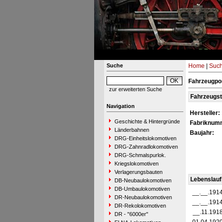
Suche
Home
|
Suc
Fahrzeugpor
zur erweiterten Suche
Fahrzeugs
Navigation
Hersteller:
Geschichte & Hintergründe
Fabriknum
Länderbahnen
Baujahr:
DRG-Einheitslokomotiven
DRG-Zahnradlokomotiven
DRG-Schmalspurlok.
Kriegslokomotiven
Verlagerungsbauten
Lebenslauf
DB-Neubaulokomotiven
DB-Umbaulokomotiven
__.__.191
DR-Neubaulokomotiven
__.__.191
DR-Rekolokomotiven
__.11.191
DR - "6000er"