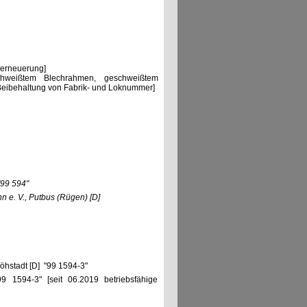
lerneuerung]
chweißtem Blechrahmen, geschweißtem
Beibehaltung von Fabrik- und Loknummer]
99 594"
n e. V., Putbus (Rügen)
[D]
öhstadt [D] "99 1594-3"
9 1594-3" [seit 06.2019 betriebsfähige