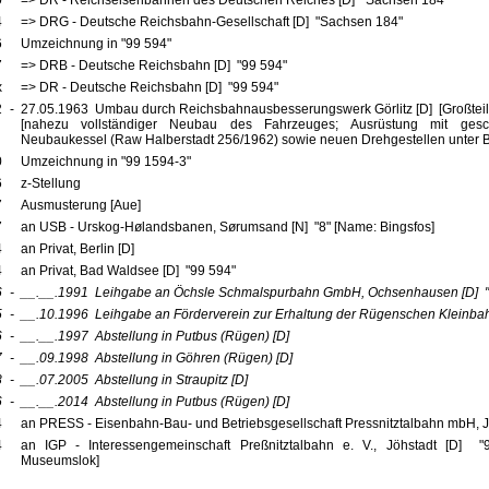
0
=> DR - Reichseisenbahnen des Deutschen Reiches [D] "Sachsen 184"
4
=> DRG - Deutsche Reichsbahn-Gesellschaft [D] "Sachsen 184"
6
Umzeichnung in "99 594"
7
=> DRB - Deutsche Reichsbahn [D] "99 594"
x
=> DR - Deutsche Reichsbahn [D] "99 594"
2
-
27.05.1963 Umbau durch Reichsbahnausbesserungswerk Görlitz [D] [Großtei
[nahezu vollständiger Neubau des Fahrzeuges; Ausrüstung mit ges
Neubaukessel (Raw Halberstadt 256/1962) sowie neuen Drehgestellen unter 
0
Umzeichnung in "99 1594-3"
6
z-Stellung
7
Ausmusterung [Aue]
7
an USB - Urskog-Hølandsbanen, Sørumsand [N] "8" [Name: Bingsfos]
4
an Privat, Berlin [D]
4
an Privat, Bad Waldsee [D] "99 594"
6
-
__.__.1991
Leihgabe an Öchsle Schmalspurbahn GmbH, Ochsenhausen
[D]
"
5
-
__.10.1996
Leihgabe an Förderverein zur Erhaltung der Rügenschen Kleinbah
6
-
__.__.1997
Abstellung in Putbus (Rügen)
[D]
7
-
__.09.1998
Abstellung in Göhren (Rügen)
[D]
8
-
__.07.2005
Abstellung in Straupitz
[D]
6
-
__.__.2014
Abstellung in Putbus (Rügen)
[D]
4
an PRESS - Eisenbahn-Bau- und Betriebsgesellschaft Pressnitztalbahn mbH, J
4
an IGP - Interessengemeinschaft Preßnitztalbahn e. V., Jöhstadt [D] "9
Museumslok]