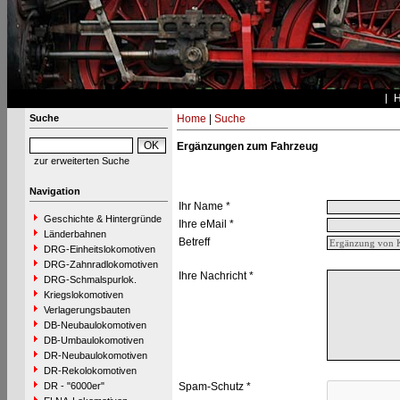
Suche
Home
|
Suche
Ergänzungen zum Fahrzeug
zur erweiterten Suche
Navigation
Ihr Name *
Geschichte & Hintergründe
Ihre eMail *
Länderbahnen
Betreff
DRG-Einheitslokomotiven
DRG-Zahnradlokomotiven
Ihre Nachricht *
DRG-Schmalspurlok.
Kriegslokomotiven
Verlagerungsbauten
DB-Neubaulokomotiven
DB-Umbaulokomotiven
DR-Neubaulokomotiven
DR-Rekolokomotiven
DR - "6000er"
Spam-Schutz *