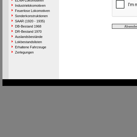
ELNA-Lokomotiven
Industrielokomotiven
Feuerlose Lokomotiven
Sonderkonstruktionen
SAAR (1920 - 1935)
DB-Bestand 1968
DR-Bestand 1970
Auslandsbestände
Lokbestandslisten
Erhaltene Fahrzeuge
Zerlegungen