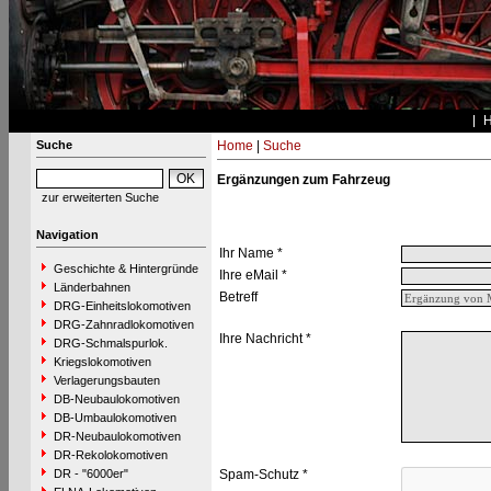
Suche
Home
|
Suche
Ergänzungen zum Fahrzeug
zur erweiterten Suche
Navigation
Ihr Name *
Geschichte & Hintergründe
Ihre eMail *
Länderbahnen
Betreff
DRG-Einheitslokomotiven
DRG-Zahnradlokomotiven
Ihre Nachricht *
DRG-Schmalspurlok.
Kriegslokomotiven
Verlagerungsbauten
DB-Neubaulokomotiven
DB-Umbaulokomotiven
DR-Neubaulokomotiven
DR-Rekolokomotiven
DR - "6000er"
Spam-Schutz *