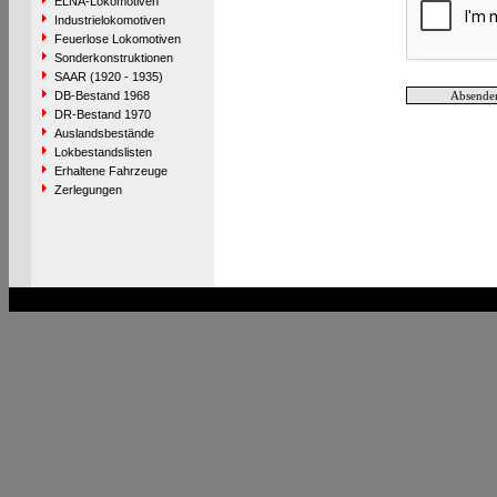
ELNA-Lokomotiven
Industrielokomotiven
Feuerlose Lokomotiven
Sonderkonstruktionen
SAAR (1920 - 1935)
DB-Bestand 1968
DR-Bestand 1970
Auslandsbestände
Lokbestandslisten
Erhaltene Fahrzeuge
Zerlegungen