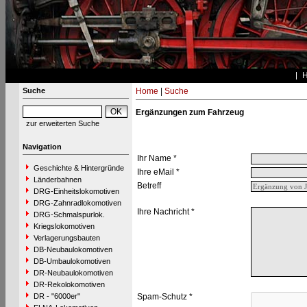
Suche
Home
|
Suche
Ergänzungen zum Fahrzeug
zur erweiterten Suche
Navigation
Ihr Name *
Geschichte & Hintergründe
Ihre eMail *
Länderbahnen
Betreff
DRG-Einheitslokomotiven
DRG-Zahnradlokomotiven
Ihre Nachricht *
DRG-Schmalspurlok.
Kriegslokomotiven
Verlagerungsbauten
DB-Neubaulokomotiven
DB-Umbaulokomotiven
DR-Neubaulokomotiven
DR-Rekolokomotiven
DR - "6000er"
Spam-Schutz *