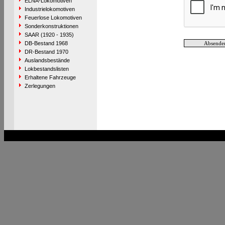
ELNA-Lokomotiven
Industrielokomotiven
Feuerlose Lokomotiven
Sonderkonstruktionen
SAAR (1920 - 1935)
DB-Bestand 1968
DR-Bestand 1970
Auslandsbestände
Lokbestandslisten
Erhaltene Fahrzeuge
Zerlegungen