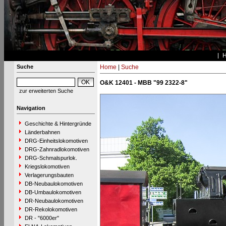
Suche
Home
|
Suche
O&K 12401 - MBB "99 2322-8"
zur erweiterten Suche
Navigation
Geschichte & Hintergründe
Länderbahnen
DRG-Einheitslokomotiven
DRG-Zahnradlokomotiven
DRG-Schmalspurlok.
Kriegslokomotiven
Verlagerungsbauten
DB-Neubaulokomotiven
DB-Umbaulokomotiven
DR-Neubaulokomotiven
DR-Rekolokomotiven
DR - "6000er"