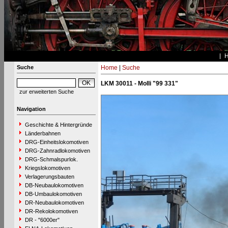
Suche
Home
|
Suche
LKM 30011 - Molli "99 331"
zur erweiterten Suche
Navigation
Geschichte & Hintergründe
Länderbahnen
DRG-Einheitslokomotiven
DRG-Zahnradlokomotiven
DRG-Schmalspurlok.
Kriegslokomotiven
Verlagerungsbauten
DB-Neubaulokomotiven
DB-Umbaulokomotiven
DR-Neubaulokomotiven
DR-Rekolokomotiven
DR - "6000er"