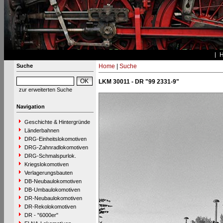
Suche
Home
|
Suche
LKM 30011 - DR "99 2331-9"
zur erweiterten Suche
Navigation
Geschichte & Hintergründe
Länderbahnen
DRG-Einheitslokomotiven
DRG-Zahnradlokomotiven
DRG-Schmalspurlok.
Kriegslokomotiven
Verlagerungsbauten
DB-Neubaulokomotiven
DB-Umbaulokomotiven
DR-Neubaulokomotiven
DR-Rekolokomotiven
DR - "6000er"