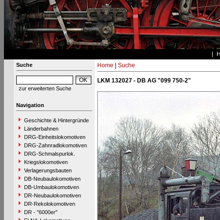
Suche
Home
|
Suche
LKM 132027 - DB AG "099 750-2"
zur erweiterten Suche
Navigation
Geschichte & Hintergründe
Länderbahnen
DRG-Einheitslokomotiven
DRG-Zahnradlokomotiven
DRG-Schmalspurlok.
Kriegslokomotiven
Verlagerungsbauten
DB-Neubaulokomotiven
DB-Umbaulokomotiven
DR-Neubaulokomotiven
DR-Rekolokomotiven
DR - "6000er"