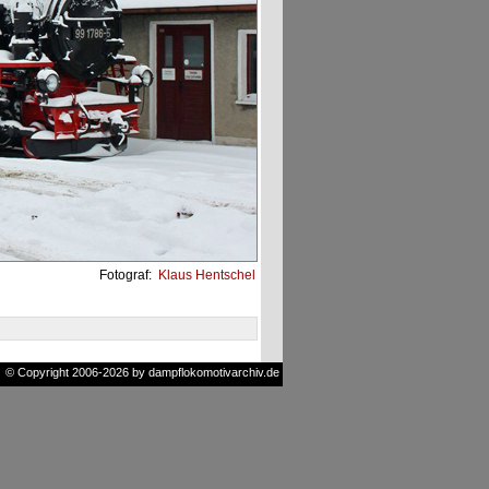
Fotograf:
Klaus Hentschel
© Copyright 2006-2026 by dampflokomotivarchiv.de