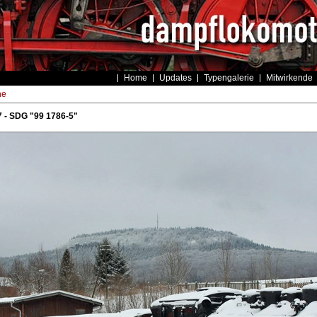
Home
Updates
Typengalerie
Mitwirkende
he
 - SDG "99 1786-5"