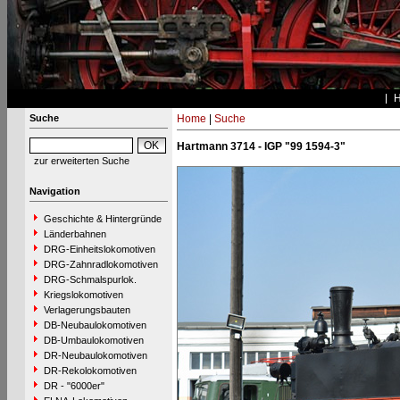
Suche
Home
|
Suche
Hartmann 3714 - IGP "99 1594-3"
zur erweiterten Suche
Navigation
Geschichte & Hintergründe
Länderbahnen
DRG-Einheitslokomotiven
DRG-Zahnradlokomotiven
DRG-Schmalspurlok.
Kriegslokomotiven
Verlagerungsbauten
DB-Neubaulokomotiven
DB-Umbaulokomotiven
DR-Neubaulokomotiven
DR-Rekolokomotiven
DR - "6000er"