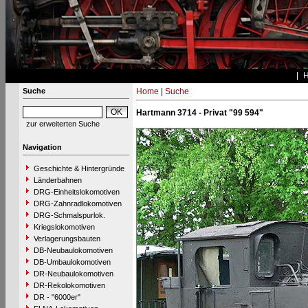
Suche
Home
|
Suche
Hartmann 3714 - Privat "99 594"
zur erweiterten Suche
Navigation
Geschichte & Hintergründe
Länderbahnen
DRG-Einheitslokomotiven
DRG-Zahnradlokomotiven
DRG-Schmalspurlok.
Kriegslokomotiven
Verlagerungsbauten
DB-Neubaulokomotiven
DB-Umbaulokomotiven
DR-Neubaulokomotiven
DR-Rekolokomotiven
DR - "6000er"