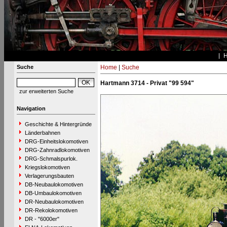
Suche
Home
|
Suche
Hartmann 3714 - Privat "99 594"
zur erweiterten Suche
Navigation
Geschichte & Hintergründe
Länderbahnen
DRG-Einheitslokomotiven
DRG-Zahnradlokomotiven
DRG-Schmalspurlok.
Kriegslokomotiven
Verlagerungsbauten
DB-Neubaulokomotiven
DB-Umbaulokomotiven
DR-Neubaulokomotiven
DR-Rekolokomotiven
DR - "6000er"