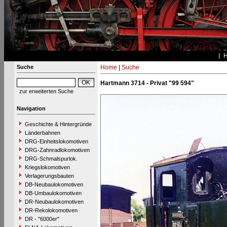
Suche
Home
|
Suche
Hartmann 3714 - Privat "99 594"
zur erweiterten Suche
Navigation
Geschichte & Hintergründe
Länderbahnen
DRG-Einheitslokomotiven
DRG-Zahnradlokomotiven
DRG-Schmalspurlok.
Kriegslokomotiven
Verlagerungsbauten
DB-Neubaulokomotiven
DB-Umbaulokomotiven
DR-Neubaulokomotiven
DR-Rekolokomotiven
DR - "6000er"