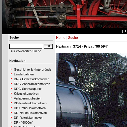
Suche
Home
|
Suche
Hartmann 3714 - Privat "99 594"
zur erweiterten Suche
Navigation
Geschichte & Hintergründe
Länderbahnen
DRG-Einheitslokomotiven
DRG-Zahnradlokomotiven
DRG-Schmalspurlok.
Kriegslokomotiven
Verlagerungsbauten
DB-Neubaulokomotiven
DB-Umbaulokomotiven
DR-Neubaulokomotiven
DR-Rekolokomotiven
DR - "6000er"