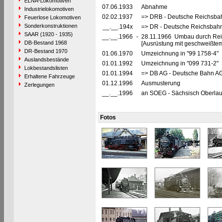
ELNA-Lokomotiven
07.06.1933
Abnahme
Industrielokomotiven
02.02.1937
=> DRB - Deutsche Reichsbah
Feuerlose Lokomotiven
Sonderkonstruktionen
__.__.194x
=> DR - Deutsche Reichsbahn
SAAR (1920 - 1935)
__.__.1966
-
28.11.1966 Umbau durch Reic
DB-Bestand 1968
[Ausrüstung mit geschweißte
DR-Bestand 1970
01.06.1970
Umzeichnung in "99 1758-4"
Auslandsbestände
01.01.1992
Umzeichnung in "099 731-2"
Lokbestandslisten
01.01.1994
=> DB AG - Deutsche Bahn AG
Erhaltene Fahrzeuge
01.12.1996
Ausmusterung
Zerlegungen
__.__.1996
an SOEG - Sächsisch Oberlaus
Fotos