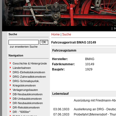
Suche
Home
|
Suche
Fahrzeugportrait BMAG 10149
zur erweiterten Suche
Fahrzeugstamm
Navigation
Hersteller:
BMAG
Geschichte & Hintergründe
Fabriknummer:
10149
Länderbahnen
Baujahr:
1929
DRG-Einheitslokomotiven
DRG-Zahnradlokomotiven
DRG-Schmalspurlok.
Kriegslokomotiven
Verlagerungsbauten
Lebenslauf
DB-Neubaulokomotiven
DB-Umbaulokomotiven
Ausrüstung mit Friedmann-Ab
DR-Neubaulokomotiven
DR-Rekolokomotiven
03.06.1933
Auslieferung an DRG - Deutsc
DR - "6000er"
07.06.1933
Probefahrt [Meinersdorf - Thu