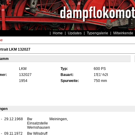
Home
Updates
Typengalerie
Mitwirkende
he
rtrait LKM 132027
tamm
LKM
Typ:
600 PS
mer:
132027
Bauart:
1'E1'-h2t
1954
Spurweite:
750 mm
ngen
-
29.12.1968
Bw Meiningen,
Einsatzstelle
Wernshausen
-
09.11.1972
Bw Wilsdruff