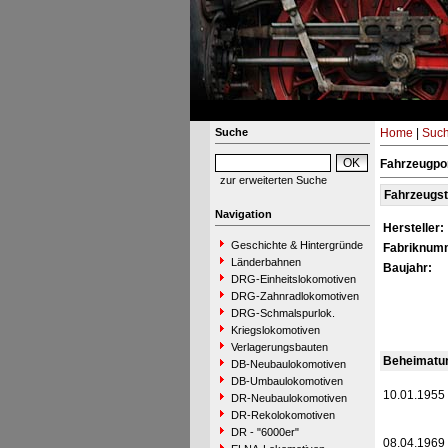
Suche
Home
|
Suc
Fahrzeugpo
zur erweiterten Suche
Fahrzeugs
Navigation
Hersteller:
Geschichte & Hintergründe
Fabriknum
Länderbahnen
Baujahr:
DRG-Einheitslokomotiven
DRG-Zahnradlokomotiven
DRG-Schmalspurlok.
Kriegslokomotiven
Verlagerungsbauten
Beheimatu
DB-Neubaulokomotiven
DB-Umbaulokomotiven
10.01.1955
DR-Neubaulokomotiven
DR-Rekolokomotiven
DR - "6000er"
08.04.1969