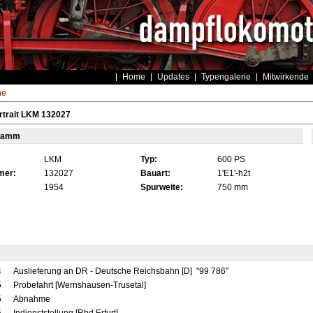
Home
Updates
Typengalerie
Mitwirkende
he
rtrait LKM 132027
tamm
LKM
Typ:
600 PS
mer:
132027
Bauart:
1'E1'-h2t
1954
Spurweite:
750 mm
4
Auslieferung an DR - Deutsche Reichsbahn [D] "99 786"
5
Probefahrt [Wernshausen-Trusetal]
5
Abnahme