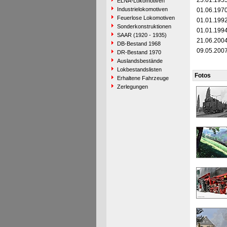
25.01.195
ELNA-Lokomotiven
Industrielokomotiven
01.06.197
Feuerlose Lokomotiven
01.01.199
Sonderkonstruktionen
01.01.199
SAAR (1920 - 1935)
21.06.200
DB-Bestand 1968
09.05.200
DR-Bestand 1970
Auslandsbestände
Lokbestandslisten
Fotos
Erhaltene Fahrzeuge
Zerlegungen