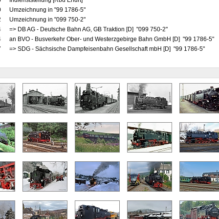
5
Indienststellung [Rbd Erfurt]
0
Umzeichnung in "99 1786-5"
2
Umzeichnung in "099 750-2"
4
=> DB AG - Deutsche Bahn AG, GB Traktion [D] "099 750-2"
4
an BVO - Busverkehr Ober- und Westerzgebirge Bahn GmbH [D] "99 1786-5"
7
=> SDG - Sächsische Dampfeisenbahn Gesellschaft mbH [D] "99 1786-5"