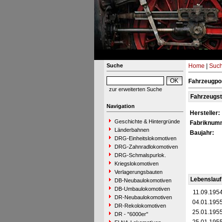
Suche
Home
|
Suc
Fahrzeugpo
zur erweiterten Suche
Fahrzeugs
Navigation
Hersteller:
Geschichte & Hintergründe
Fabriknum
Länderbahnen
Baujahr:
DRG-Einheitslokomotiven
DRG-Zahnradlokomotiven
DRG-Schmalspurlok.
Kriegslokomotiven
Verlagerungsbauten
Lebenslauf
DB-Neubaulokomotiven
DB-Umbaulokomotiven
11.09.195
DR-Neubaulokomotiven
04.01.195
DR-Rekolokomotiven
25.01.195
DR - "6000er"