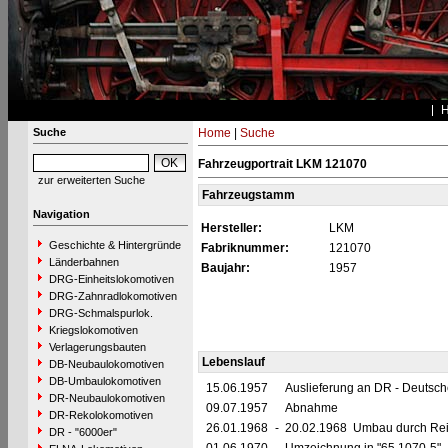
Suche
Home
|
Suche
Fahrzeugportrait LKM 121070
zur erweiterten Suche
Fahrzeugstamm
Navigation
Hersteller:
LKM
Geschichte & Hintergründe
Fabriknummer:
121070
Länderbahnen
Baujahr:
1957
DRG-Einheitslokomotiven
DRG-Zahnradlokomotiven
DRG-Schmalspurlok.
Kriegslokomotiven
Verlagerungsbauten
Lebenslauf
DB-Neubaulokomotiven
DB-Umbaulokomotiven
15.06.1957
Auslieferung an DR - Deutsc
DR-Neubaulokomotiven
09.07.1957
Abnahme
DR-Rekolokomotiven
26.01.1968
-
20.02.1968 Umbau durch Reic
DR - "6000er"