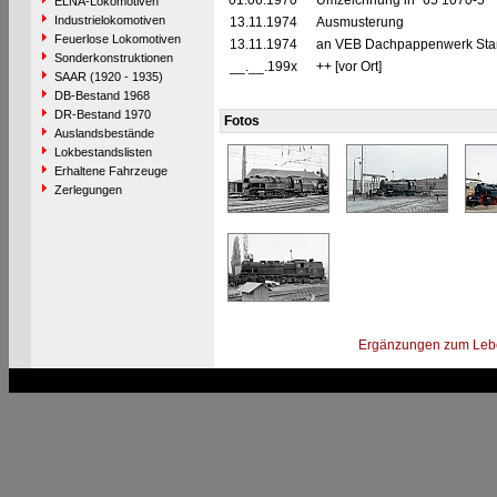
01.06.1970
Umzeichnung in "65 1070-5"
ELNA-Lokomotiven
Industrielokomotiven
13.11.1974
Ausmusterung
Feuerlose Lokomotiven
13.11.1974
an VEB Dachpappenwerk Staßf
Sonderkonstruktionen
__.__.199x
++ [vor Ort]
SAAR (1920 - 1935)
DB-Bestand 1968
DR-Bestand 1970
Fotos
Auslandsbestände
Lokbestandslisten
Erhaltene Fahrzeuge
Zerlegungen
Ergänzungen zum Leb