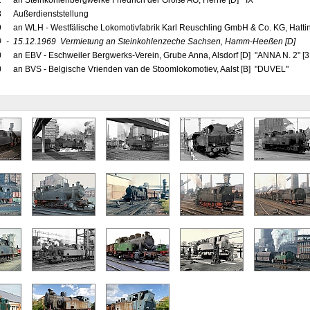
2
an Steinkohlenbergwerke Friedrich der Große AG, Herne [D] "IX"
8
Außerdienststellung
9
an WLH - Westfälische Lokomotivfabrik Karl Reuschling GmbH & Co. KG, Hattin
9
-
15.12.1969
Vermietung an Steinkohlenzeche Sachsen, Hamm-Heeßen
[D]
0
an EBV - Eschweiler Bergwerks-Verein, Grube Anna, Alsdorf [D] "ANNA N. 2" [3
0
an BVS - Belgische Vrienden van de Stoomlokomotiev, Aalst [B] "DUVEL"