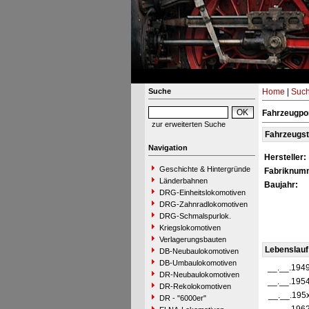
Suche
Home
|
Suc
Fahrzeugpor
zur erweiterten Suche
Fahrzeugs
Navigation
Hersteller:
Geschichte & Hintergründe
Fabriknum
Länderbahnen
Baujahr:
DRG-Einheitslokomotiven
DRG-Zahnradlokomotiven
DRG-Schmalspurlok.
Kriegslokomotiven
Verlagerungsbauten
Lebenslauf
DB-Neubaulokomotiven
DB-Umbaulokomotiven
__.__.194
DR-Neubaulokomotiven
__.__.195
DR-Rekolokomotiven
__.__.195
DR - "6000er"