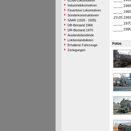
__.__.196
ELNA-Lokomotiven
Industrielokomotiven
__.__.196
Feuerlose Lokomotiven
__.__.196
Sonderkonstruktionen
23.05.196
SAAR (1920 - 1935)
__.__.197
DB-Bestand 1968
__.__.199
DR-Bestand 1970
Auslandsbestände
Lokbestandslisten
Fotos
Erhaltene Fahrzeuge
Zerlegungen