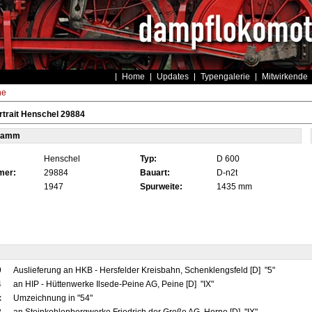
Home
Updates
Typengalerie
Mitwirkende
he
trait Henschel 29884
tamm
Henschel
Typ:
D 600
mer:
29884
Bauart:
D-n2t
1947
Spurweite:
1435 mm
9
Auslieferung an HKB - Hersfelder Kreisbahn, Schenklengsfeld [D] "5"
4
an HIP - Hüttenwerke Ilsede-Peine AG, Peine [D] "IX"
x
Umzeichnung in "54"