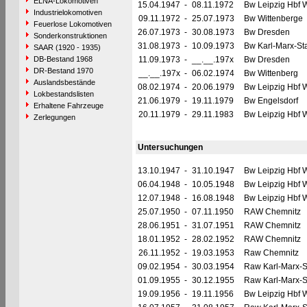
ELNA-Lokomotiven
15.04.1947
-
08.11.1972
Bw Leipzig Hbf 
Industrielokomotiven
09.11.1972
-
25.07.1973
Bw Wittenberge
Feuerlose Lokomotiven
26.07.1973
-
30.08.1973
Bw Dresden
Sonderkonstruktionen
31.08.1973
-
10.09.1973
Bw Karl-Marx-Sta
SAAR (1920 - 1935)
DB-Bestand 1968
11.09.1973
-
__.__.197x
Bw Dresden
DR-Bestand 1970
__.__.197x
-
06.02.1974
Bw Wittenberg
Auslandsbestände
08.02.1974
-
20.06.1979
Bw Leipzig Hbf 
Lokbestandslisten
21.06.1979
-
19.11.1979
Bw Engelsdorf
Erhaltene Fahrzeuge
20.11.1979
-
29.11.1983
Bw Leipzig Hbf 
Zerlegungen
Untersuchungen
13.10.1947
-
31.10.1947
Bw Leipzig Hbf 
06.04.1948
-
10.05.1948
Bw Leipzig Hbf 
12.07.1948
-
16.08.1948
Bw Leipzig Hbf 
25.07.1950
-
07.11.1950
RAW Chemnitz
28.06.1951
-
31.07.1951
RAW Chemnitz
18.01.1952
-
28.02.1952
RAW Chemnitz
26.11.1952
-
19.03.1953
Raw Chemnitz
09.02.1954
-
30.03.1954
Raw Karl-Marx-S
01.09.1955
-
30.12.1955
Raw Karl-Marx-S
19.09.1956
-
19.11.1956
Bw Leipzig Hbf 