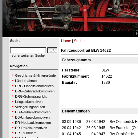
Suche
Home
|
Suche
Fahrzeugportrait BLW 14622
zur erweiterten Suche
Fahrzeugstamm
Navigation
Hersteller:
BLW
Geschichte & Hintergründe
Fabriknummer:
14622
Länderbahnen
Baujahr:
1936
DRG-Einheitslokomotiven
DRG-Zahnradlokomotiven
DRG-Schmalspurlok.
Kriegslokomotiven
Verlagerungsbauten
Beheimatungen
DB-Neubaulokomotiven
DB-Umbaulokomotiven
03.09.1936
-
27.03.1942
Bw Osnabrück H
DR-Neubaulokomotiven
29.04.1942
-
26.03.1945
Bw Frankfurt (Od
DR-Rekolokomotiven
DR - "6000er"
01.04.1945
-
__.04.1947
Bw Oebisfelde