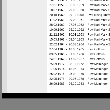
16.07.1957
-
31.08.1957
Raw Karl-Marx-S
27.01.1959
-
06.03.1959
Raw Karl-Marx-S
18.07.1960
-
29.08.1960
Raw Karl-Marx-S
20.10.1960
-
09.11.1960
Bw Leipzig Hbf 
11.02.1961
-
29.03.1961
Raw Karl-Marx-S
28.02.1962
-
07.06.1962
Raw Karl-Marx-S
10.09.1962
-
25.10.1962
Raw Karl-Marx-S
21.12.1962
-
30.01.1963
Raw Karl-Marx-S
15.03.1963
-
08.04.1963
Raw Karl-Marx-S
22.02.1964
-
20.03.1964
Raw Karl-Marx-S
27.04.1965
-
18.06.1965
Raw Cottbus
03.05.1966
-
31.05.1966
Raw Cottbus
24.01.1967
-
17.02.1967
Raw Cottbus
25.09.1972
-
08.11.1972
Raw Meiningen
17.05.1974
-
18.06.1974
Raw Meiningen
25.02.1976
-
25.03.1976
Raw Meiningen
22.05.1978
-
20.06.1978
Raw Meiningen
26.09.1983
-
26.10.1983
Raw Meiningen