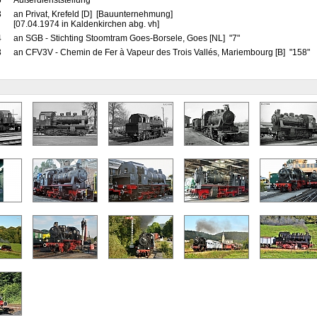
6
Außerdienststellung
3
an Privat, Krefeld [D] [Bauunternehmung]
[07.04.1974 in Kaldenkirchen abg. vh]
4
an SGB - Stichting Stoomtram Goes-Borsele, Goes [NL] "7"
3
an CFV3V - Chemin de Fer à Vapeur des Trois Vallés, Mariembourg [B] "158"