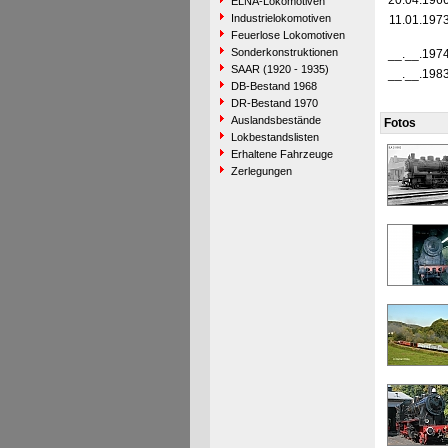
20.04.196
ELNA-Lokomotiven
Industrielokomotiven
11.01.197
Feuerlose Lokomotiven
Sonderkonstruktionen
__.__.197
SAAR (1920 - 1935)
__.__.198
DB-Bestand 1968
DR-Bestand 1970
Auslandsbestände
Fotos
Lokbestandslisten
Erhaltene Fahrzeuge
Zerlegungen