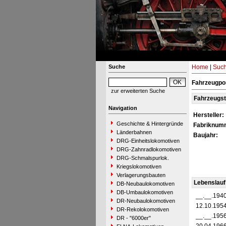
Suche
Home
|
Suc
Fahrzeugpor
zur erweiterten Suche
Fahrzeugs
Navigation
Hersteller:
Geschichte & Hintergründe
Fabriknum
Länderbahnen
Baujahr:
DRG-Einheitslokomotiven
DRG-Zahnradlokomotiven
DRG-Schmalspurlok.
Kriegslokomotiven
Verlagerungsbauten
Lebenslauf
DB-Neubaulokomotiven
DB-Umbaulokomotiven
__.__.194
DR-Neubaulokomotiven
12.10.195
DR-Rekolokomotiven
__.__.195
DR - "6000er"