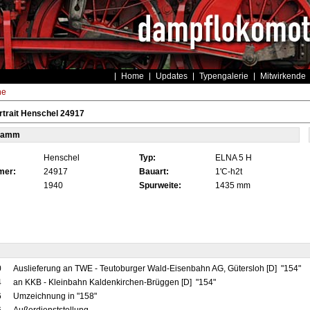
Home
Updates
Typengalerie
Mitwirkende
he
trait Henschel 24917
tamm
Henschel
Typ:
ELNA 5 H
mer:
24917
Bauart:
1'C-h2t
1940
Spurweite:
1435 mm
0
Auslieferung an TWE - Teutoburger Wald-Eisenbahn AG, Gütersloh [D] "154"
4
an KKB - Kleinbahn Kaldenkirchen-Brüggen [D] "154"
6
Umzeichnung in "158"