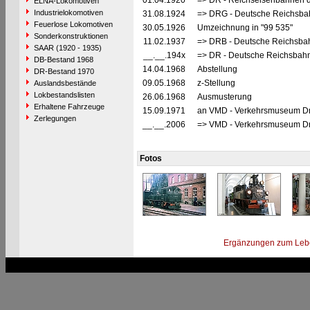
01.04.1920
=> DR - Reichseisenbahnen 
ELNA-Lokomotiven
Industrielokomotiven
31.08.1924
=> DRG - Deutsche Reichsbah
Feuerlose Lokomotiven
30.05.1926
Umzeichnung in "99 535"
Sonderkonstruktionen
11.02.1937
=> DRB - Deutsche Reichsbah
SAAR (1920 - 1935)
__.__.194x
=> DR - Deutsche Reichsbahn
DB-Bestand 1968
14.04.1968
Abstellung
DR-Bestand 1970
09.05.1968
z-Stellung
Auslandsbestände
Lokbestandslisten
26.06.1968
Ausmusterung
Erhaltene Fahrzeuge
15.09.1971
an VMD - Verkehrsmuseum Dr
Zerlegungen
__.__.2006
=> VMD - Verkehrsmuseum Dr
Fotos
Ergänzungen zum Leb