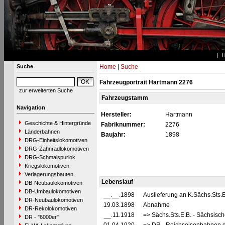
Suche
Home
|
Suche
Fahrzeugportrait Hartmann 2276
zur erweiterten Suche
Fahrzeugstamm
Navigation
Hersteller:
Hartmann
Geschichte & Hintergründe
Fabriknummer:
2276
Länderbahnen
Baujahr:
1898
DRG-Einheitslokomotiven
DRG-Zahnradlokomotiven
DRG-Schmalspurlok.
Kriegslokomotiven
Verlagerungsbauten
Lebenslauf
DB-Neubaulokomotiven
DB-Umbaulokomotiven
__.__.1898
Auslieferung an K.Sächs.Sts.
DR-Neubaulokomotiven
19.03.1898
Abnahme
DR-Rekolokomotiven
__.11.1918
=> Sächs.Sts.E.B. - Sächsisc
DR - "6000er"