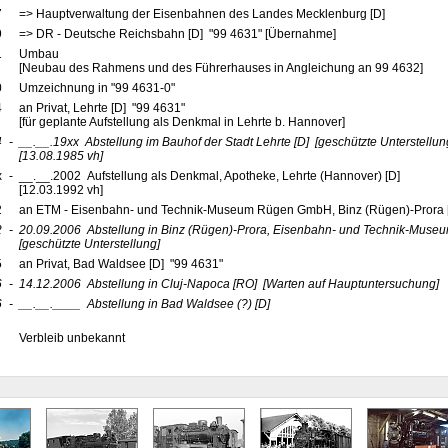
7
=> Hauptverwaltung der Eisenbahnen des Landes Mecklenburg [D]
9
=> DR - Deutsche Reichsbahn [D] "99 4631" [Übernahme]
1
Umbau
[Neubau des Rahmens und des Führerhauses in Angleichung an 99 4632]
0
Umzeichnung in "99 4631-0"
4
an Privat, Lehrte [D] "99 4631"
[für geplante Aufstellung als Denkmal in Lehrte b. Hannover]
4
-
__.__.19xx
Abstellung im Bauhof der Stadt Lehrte
[D]
[geschützte Unterstellun
[13.08.1985 vh]
x
-
__.__.2002 Aufstellung als Denkmal, Apotheke, Lehrte (Hannover) [D]
[12.03.1992 vh]
2
an ETM - Eisenbahn- und Technik-Museum Rügen GmbH, Binz (Rügen)-Prora 
2
-
20.09.2006
Abstellung in Binz (Rügen)-Prora, Eisenbahn- und Technik-Muse
[geschützte Unterstellung]
5
an Privat, Bad Waldsee [D] "99 4631"
6
-
14.12.2006
Abstellung in Cluj-Napoca
[RO]
[Warten auf Hauptuntersuchung]
6
-
__.__.____
Abstellung in Bad Waldsee (?)
[D]
Verbleib unbekannt