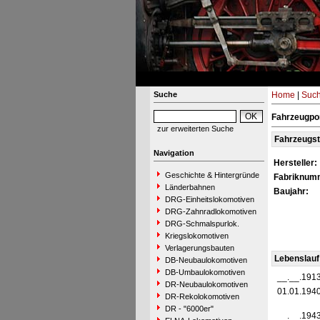
Suche
Home
|
Suc
Fahrzeugpor
zur erweiterten Suche
Fahrzeugs
Navigation
Hersteller:
Geschichte & Hintergründe
Fabriknum
Länderbahnen
Baujahr:
DRG-Einheitslokomotiven
DRG-Zahnradlokomotiven
DRG-Schmalspurlok.
Kriegslokomotiven
Verlagerungsbauten
Lebenslauf
DB-Neubaulokomotiven
DB-Umbaulokomotiven
__.__.191
DR-Neubaulokomotiven
01.01.194
DR-Rekolokomotiven
DR - "6000er"
__.__.194