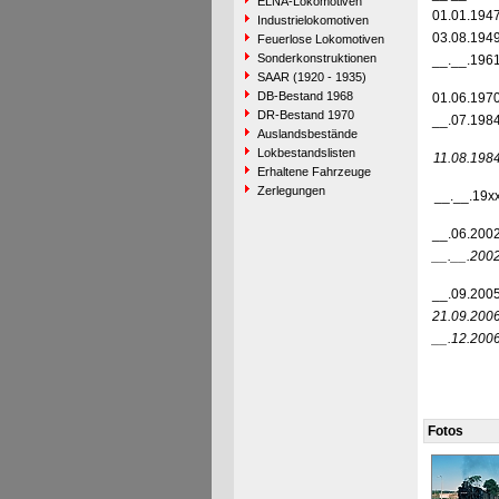
ELNA-Lokomotiven
01.01.194
Industrielokomotiven
03.08.194
Feuerlose Lokomotiven
Sonderkonstruktionen
__.__.196
SAAR (1920 - 1935)
DB-Bestand 1968
01.06.197
DR-Bestand 1970
__.07.198
Auslandsbestände
Lokbestandslisten
11.08.198
Erhaltene Fahrzeuge
Zerlegungen
__.__.19x
__.06.200
__.__.200
__.09.200
21.09.200
__.12.200
Fotos