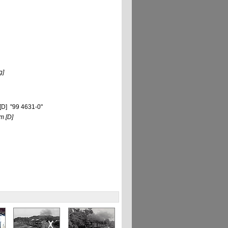
g]
[D] "99 4631-0"
um
[D]