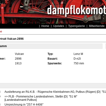
Home
Updates
Typengalerie
Mitwirkende
he
trait Vulcan 2896
tamm
Vulcan
Typ:
Lenz M
mer:
2896
Bauart:
D-n2t
1913
Spurweite:
750 mm
3
Auslieferung an Rü.K.B. - Rügensche Kleinbahnen AG, Putbus (Rügen) [D] "5
0
=> PLB - Pommersche Landesbahnen, Stettin [D] "51 M"
[Landesbahnamt Putbus]
3
Umzeichnung in "257 H 4406"