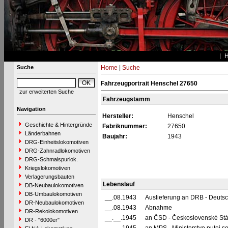
Suche
Home
|
Suche
Fahrzeugportrait Henschel 27650
zur erweiterten Suche
Fahrzeugstamm
Navigation
Hersteller:
Henschel
Geschichte & Hintergründe
Fabriknummer:
27650
Länderbahnen
Baujahr:
1943
DRG-Einheitslokomotiven
DRG-Zahnradlokomotiven
DRG-Schmalspurlok.
Kriegslokomotiven
Verlagerungsbauten
Lebenslauf
DB-Neubaulokomotiven
DB-Umbaulokomotiven
__.08.1943
Auslieferung an DRB - Deuts
DR-Neubaulokomotiven
__.08.1943
Abnahme
DR-Rekolokomotiven
__.__.1945
an ČSD - Československé Stá
DR - "6000er"