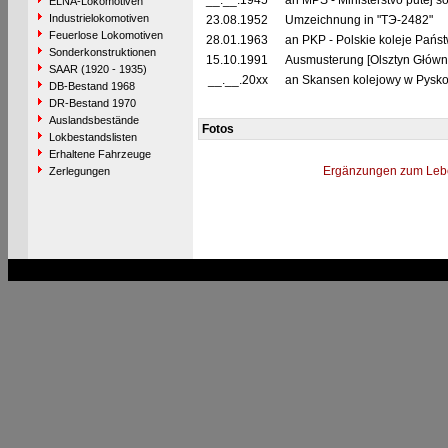
__.__.1945
an MPS - Ministerstvo putej 
ELNA-Lokomotiven
Industrielokomotiven
23.08.1952
Umzeichnung in "TЭ-2482"
Feuerlose Lokomotiven
28.01.1963
an PKP - Polskie koleje Pańs
Sonderkonstruktionen
15.10.1991
Ausmusterung [Olsztyn Główny
SAAR (1920 - 1935)
__.__.20xx
an Skansen kolejowy w Pysko
DB-Bestand 1968
DR-Bestand 1970
Auslandsbestände
Fotos
Lokbestandslisten
Erhaltene Fahrzeuge
Ergänzungen zum Leb
Zerlegungen