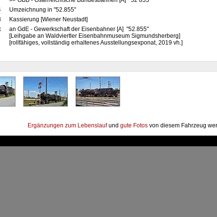
7
=> ÖBB - Österreichische Bundesbahnen [A] "52 855"
4
Umzeichnung in "52.855"
8
Kassierung [Wiener Neustadt]
x
an GdE - Gewerkschaft der Eisenbahner [A] "52.855"
[Leihgabe an Waldviertler Eisenbahnmuseum Sigmundsherberg]
[rollfähiges, vollständig erhaltenes Ausstellungsexponat, 2019 vh.]
Ergänzungen zum Lebenslauf
und
gute Fotos
von diesem Fahrzeug wer