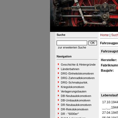
Suche
Home
|
Suc
Fahrzeugpor
zur erweiterten Suche
Fahrzeugs
Navigation
Hersteller:
Geschichte & Hintergründe
Fabriknum
Länderbahnen
Baujahr:
DRG-Einheitslokomotiven
DRG-Zahnradlokomotiven
DRG-Schmalspurlok.
Kriegslokomotiven
Verlagerungsbauten
Lebenslauf
DB-Neubaulokomotiven
DB-Umbaulokomotiven
17.10.194
DR-Neubaulokomotiven
__.__.194
DR-Rekolokomotiven
27.04.194
DR - "6000er"