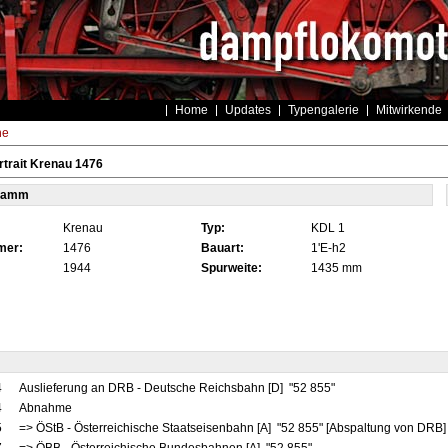
Home
Updates
Typengalerie
Mitwirkende
he
trait Krenau 1476
tamm
Krenau
Typ:
KDL 1
mer:
1476
Bauart:
1'E-h2
1944
Spurweite:
1435 mm
4
Auslieferung an DRB - Deutsche Reichsbahn [D] "52 855"
4
Abnahme
5
=> ÖStB - Österreichische Staatseisenbahn [A] "52 855" [Abspaltung von DRB]