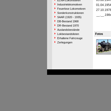
05.08.194
ELNA-Lokomotiven
Industrielokomotiven
01.04.195
Feuerlose Lokomotiven
27.10.197
Sonderkonstruktionen
__.__.198
SAAR (1920 - 1935)
DB-Bestand 1968
DR-Bestand 1970
Auslandsbestände
Fotos
Lokbestandslisten
Erhaltene Fahrzeuge
Zerlegungen