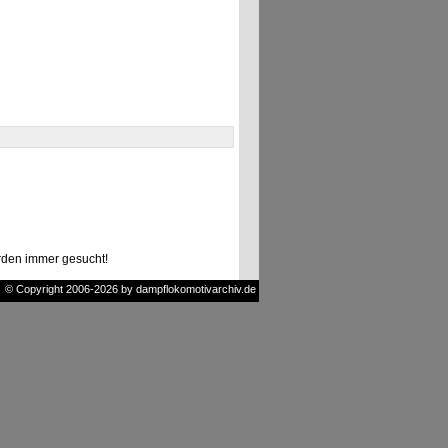
den immer gesucht!
© Copyright 2006-2026 by dampflokomotivarchiv.de