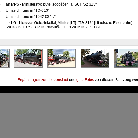
5
an MPS - Ministerstvo putej soobščenija [SU] "52 313"
2
Umzeichnung in "TЭ-313"
4
Umzeichnung in "1042.034-7"
2
=> LG - Lietuvos Geležinkeliai, Vilnius [LT] "TЭ-313" [Litauische Eisenbahn]
[2010 als TЭ-52-313 in Radviliškis und 2016 in Vilnius vh.]
Ergänzungen zum Lebenslauf
und
gute Fotos
von diesem Fahrzeug wer