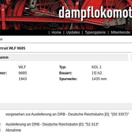
Home
Updates
Typengalerie
Mitwirkende
he
trait WLF 9685
tamm
WLF
Typ:
KDL 1
mer:
9685
Bauart:
1'E-h2
1943
Spurweite:
1435 mm
vorgesehen zur Auslieferung an DRB - Deutsche Reichsbahn [D] "(50 3357)"
3
Auslieferung an DRB - Deutsche Reichsbahn [D] "52 313"
3
Abnahme