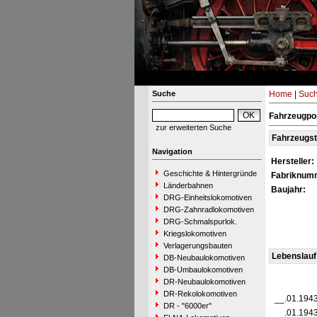
Suche
Home
|
Suc
Fahrzeugpor
zur erweiterten Suche
Fahrzeugs
Navigation
Hersteller:
Geschichte & Hintergründe
Fabriknum
Länderbahnen
Baujahr:
DRG-Einheitslokomotiven
DRG-Zahnradlokomotiven
DRG-Schmalspurlok.
Kriegslokomotiven
Verlagerungsbauten
Lebenslauf
DB-Neubaulokomotiven
DB-Umbaulokomotiven
DR-Neubaulokomotiven
DR-Rekolokomotiven
__.01.194
DR - "6000er"
__.01.194