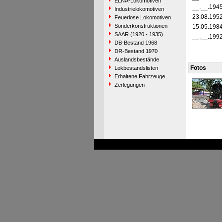
ELNA-Lokomotiven
__.__.194
Industrielokomotiven
23.08.195
Feuerlose Lokomotiven
Sonderkonstruktionen
15.05.198
SAAR (1920 - 1935)
__.__.199
DB-Bestand 1968
DR-Bestand 1970
Auslandsbestände
Fotos
Lokbestandslisten
Erhaltene Fahrzeuge
Zerlegungen