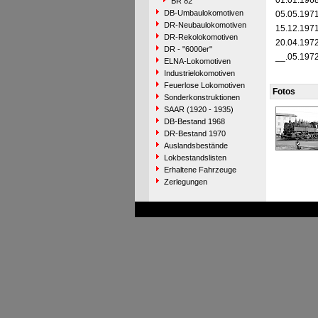
01.01.196
BR 82
DB-Umbaulokomotiven
05.05.197
DR-Neubaulokomotiven
15.12.197
DR-Rekolokomotiven
20.04.197
DR - "6000er"
__.05.197
ELNA-Lokomotiven
Industrielokomotiven
Feuerlose Lokomotiven
Fotos
Sonderkonstruktionen
SAAR (1920 - 1935)
DB-Bestand 1968
DR-Bestand 1970
Auslandsbestände
Lokbestandslisten
Erhaltene Fahrzeuge
Zerlegungen