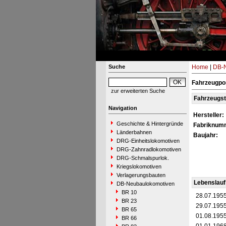
Suche
Home
|
DB-N
Fahrzeugpor
zur erweiterten Suche
Fahrzeugs
Navigation
Hersteller:
Geschichte & Hintergründe
Fabriknum
Länderbahnen
Baujahr:
DRG-Einheitslokomotiven
DRG-Zahnradlokomotiven
DRG-Schmalspurlok.
Kriegslokomotiven
Verlagerungsbauten
Lebenslauf
DB-Neubaulokomotiven
BR 10
28.07.195
BR 23
29.07.195
BR 65
01.08.195
BR 66