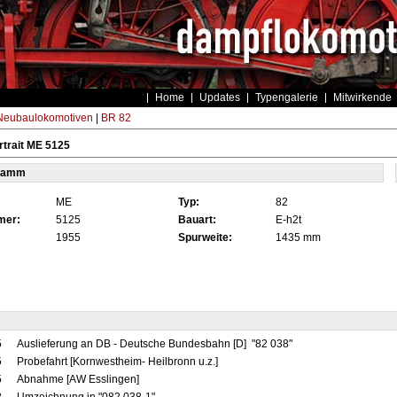
Home
Updates
Typengalerie
Mitwirkende
eubaulokomotiven
|
BR 82
trait ME 5125
tamm
ME
Typ:
82
mer:
5125
Bauart:
E-h2t
1955
Spurweite:
1435 mm
5
Auslieferung an DB - Deutsche Bundesbahn [D] "82 038"
5
Probefahrt [Kornwestheim- Heilbronn u.z.]
5
Abnahme [AW Esslingen]