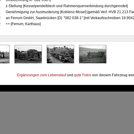
8
Umzeichnung in "082 038-1"
1
z-Stellung [Kesselpendelblech und Rahmenquerverbindung durchgerostet]
1
Genehmigung zur Ausmusterung [Koblenz-Mosel] [gemäß Verf. HVB 21.213 Fa
2
an Ferrum GmbH, Saarbrücken [D] "082 038-1" [mit Verkaufsschreiben 19.9042
2
++ [Ferrum, Karthaus]
Ergänzungen zum Lebenslauf
und
gute Fotos
von diesem Fahrzeug wer