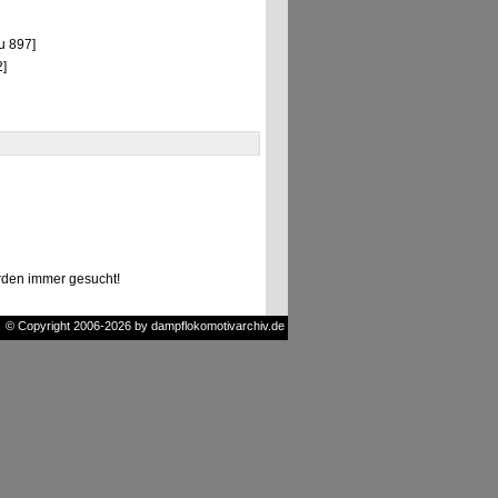
u 897]
]
den immer gesucht!
© Copyright 2006-2026 by dampflokomotivarchiv.de