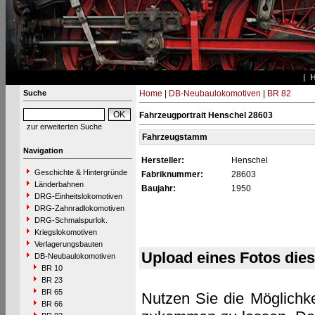
Suche
Home
|
DB-Neubaulokomotiven
|
BR 82
Fahrzeugportrait Henschel 28603
zur erweiterten Suche
Fahrzeugstamm
Navigation
Hersteller:
Henschel
Geschichte & Hintergründe
Fabriknummer:
28603
Länderbahnen
Baujahr:
1950
DRG-Einheitslokomotiven
DRG-Zahnradlokomotiven
DRG-Schmalspurlok.
Kriegslokomotiven
Verlagerungsbauten
Upload eines Fotos die
DB-Neubaulokomotiven
BR 10
BR 23
BR 65
Nutzen Sie die Möglichke
BR 66