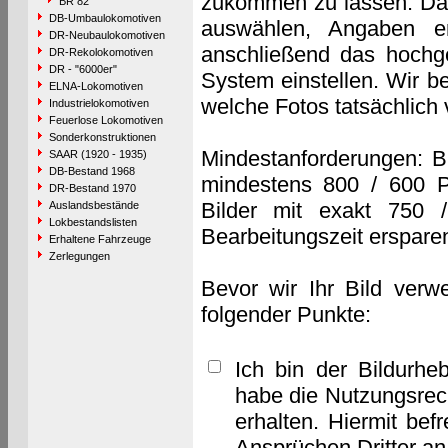
zukommen zu lassen. Das 
BR 82
DB-Umbaulokomotiven
auswählen, Angaben e
DR-Neubaulokomotiven
anschließend das hochge
DR-Rekolokomotiven
DR - "6000er"
System einstellen. Wir b
ELNA-Lokomotiven
welche Fotos tatsächlich
Industrielokomotiven
Feuerlose Lokomotiven
Sonderkonstruktionen
Mindestanforderungen: B
SAAR (1920 - 1935)
DB-Bestand 1968
mindestens 800 / 600 P
DR-Bestand 1970
Bilder mit exakt 750 
Auslandsbestände
Lokbestandslisten
Bearbeitungszeit erspare
Erhaltene Fahrzeuge
Zerlegungen
Bevor wir Ihr Bild verw
folgender Punkte:
Ich bin der Bildurhe
habe die Nutzungsrec
erhalten. Hiermit bef
Ansprüchen Dritter a