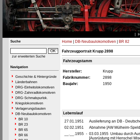
Suche
Home
|
DB-Neubaulokomotiven
|
BR 82
Fahrzeugportrait Krupp 2898
zur erweiterten Suche
Fahrzeugstamm
Navigation
Hersteller:
Krupp
Geschichte & Hintergründe
Fabriknummer:
2898
Länderbahnen
Baujahr:
1950
DRG-Einheitslokomotiven
DRG-Zahnradlokomotiven
DRG-Schmalspurlok.
Kriegslokomotiven
Verlagerungsbauten
Lebenslauf
DB-Neubaulokomotiven
BR 10
27.01.1951
Auslieferung an DB - Deutsc
BR 23
02.02.1951
Abnahme [AW Mülheim-Speldo
BR 65
__.__.1955
-
03.03.1955 Umbau durch Aus
BR 66
[Ausrüstung mit Henschel Mi