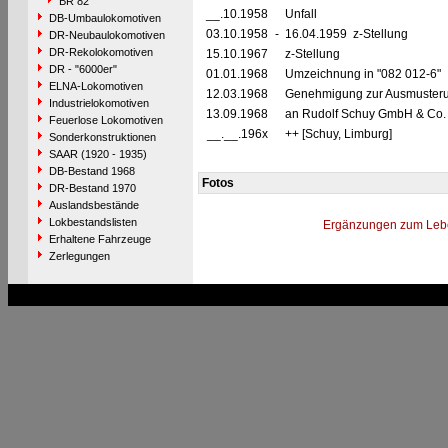
BR 82
__.10.1958
Unfall
DB-Umbaulokomotiven
03.10.1958
-
16.04.1959 z-Stellung
DR-Neubaulokomotiven
DR-Rekolokomotiven
15.10.1967
z-Stellung
DR - "6000er"
01.01.1968
Umzeichnung in "082 012-6"
ELNA-Lokomotiven
12.03.1968
Genehmigung zur Ausmusterun
Industrielokomotiven
13.09.1968
an Rudolf Schuy GmbH & Co. K
Feuerlose Lokomotiven
__.__.196x
++ [Schuy, Limburg]
Sonderkonstruktionen
SAAR (1920 - 1935)
DB-Bestand 1968
Fotos
DR-Bestand 1970
Auslandsbestände
Lokbestandslisten
Ergänzungen zum Leb
Erhaltene Fahrzeuge
Zerlegungen