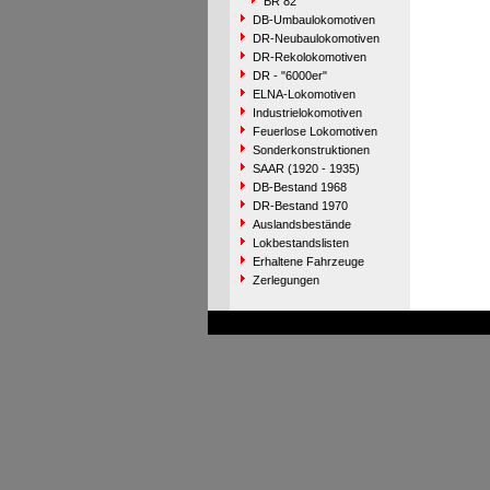
BR 82
DB-Umbaulokomotiven
DR-Neubaulokomotiven
DR-Rekolokomotiven
DR - "6000er"
ELNA-Lokomotiven
Industrielokomotiven
Feuerlose Lokomotiven
Sonderkonstruktionen
SAAR (1920 - 1935)
DB-Bestand 1968
DR-Bestand 1970
Auslandsbestände
Lokbestandslisten
Erhaltene Fahrzeuge
Zerlegungen