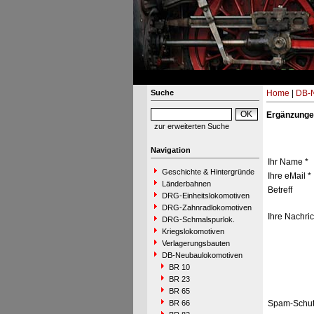
Suche
Home
|
DB-N
Ergänzunge
zur erweiterten Suche
Navigation
Ihr Name *
Geschichte & Hintergründe
Ihre eMail *
Länderbahnen
Betreff
DRG-Einheitslokomotiven
DRG-Zahnradlokomotiven
Ihre Nachric
DRG-Schmalspurlok.
Kriegslokomotiven
Verlagerungsbauten
DB-Neubaulokomotiven
BR 10
BR 23
BR 65
BR 66
Spam-Schut