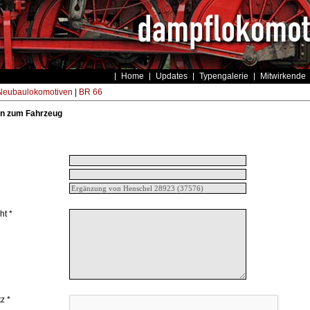
Home
Updates
Typengalerie
Mitwirkende
eubaulokomotiven
|
BR 66
n zum Fahrzeug
ht *
z *