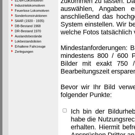
zukommen zu lassen. Das 
ELNA-Lokomotiven
Industrielokomotiven
auswählen, Angaben e
Feuerlose Lokomotiven
anschließend das hochge
Sonderkonstruktionen
SAAR (1920 - 1935)
System einstellen. Wir b
DB-Bestand 1968
welche Fotos tatsächlich
DR-Bestand 1970
Auslandsbestände
Lokbestandslisten
Mindestanforderungen: B
Erhaltene Fahrzeuge
Zerlegungen
mindestens 800 / 600 P
Bilder mit exakt 750 
Bearbeitungszeit erspare
Bevor wir Ihr Bild verw
folgender Punkte:
Ich bin der Bildurhe
habe die Nutzungsrec
erhalten. Hiermit bef
Ansprüchen Dritter a