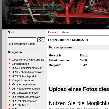
Suche
Home
|
Updates
Fahrzeugportrait Krupp 2786
zur erweiterten Suche
Fahrzeugstamm
Navigation
Hersteller:
Krupp
Geschichte & Hintergründe
Fabriknummer:
2786
Länderbahnen
Baujahr:
1942
DRG-Einheitslokomotiven
DRG-Zahnradlokomotiven
DRG-Schmalspurlok.
Kriegslokomotiven
Verlagerungsbauten
Upload eines Fotos die
DB-Neubaulokomotiven
DB-Umbaulokomotiven
DR-Neubaulokomotiven
DR-Rekolokomotiven
Nutzen Sie die Möglichke
DR - "6000er"