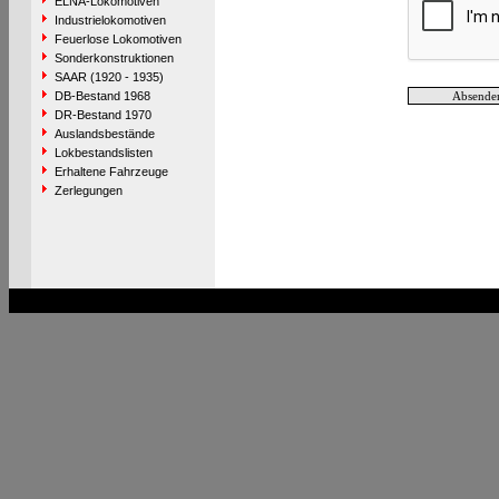
ELNA-Lokomotiven
Industrielokomotiven
Feuerlose Lokomotiven
Sonderkonstruktionen
SAAR (1920 - 1935)
DB-Bestand 1968
DR-Bestand 1970
Auslandsbestände
Lokbestandslisten
Erhaltene Fahrzeuge
Zerlegungen