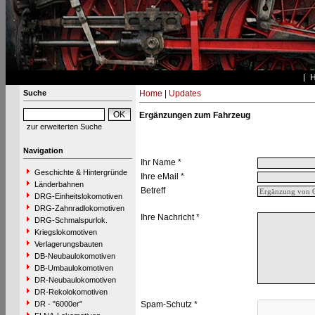
Suche
Home
|
Updates
Ergänzungen zum Fahrzeug
zur erweiterten Suche
Navigation
Ihr Name *
Geschichte & Hintergründe
Ihre eMail *
Länderbahnen
Betreff
DRG-Einheitslokomotiven
DRG-Zahnradlokomotiven
Ihre Nachricht *
DRG-Schmalspurlok.
Kriegslokomotiven
Verlagerungsbauten
DB-Neubaulokomotiven
DB-Umbaulokomotiven
DR-Neubaulokomotiven
DR-Rekolokomotiven
DR - "6000er"
Spam-Schutz *