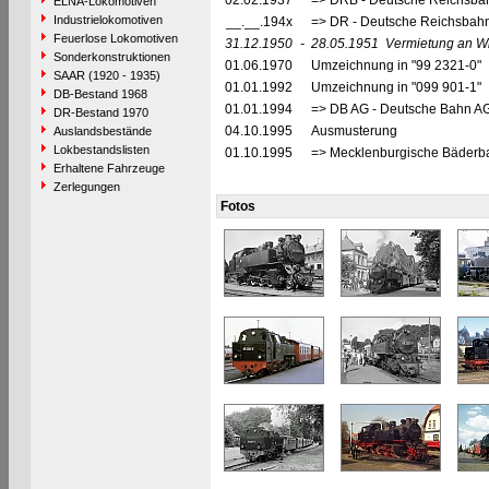
02.02.1937
=> DRB - Deutsche Reichsbah
ELNA-Lokomotiven
Industrielokomotiven
__.__.194x
=> DR - Deutsche Reichsbahn
Feuerlose Lokomotiven
31.12.1950
-
28.05.1951
Vermietung an Wi
Sonderkonstruktionen
01.06.1970
Umzeichnung in "99 2321-0"
SAAR (1920 - 1935)
01.01.1992
Umzeichnung in "099 901-1"
DB-Bestand 1968
01.01.1994
=> DB AG - Deutsche Bahn AG
DR-Bestand 1970
04.10.1995
Ausmusterung
Auslandsbestände
Lokbestandslisten
01.10.1995
=> Mecklenburgische Bäderb
Erhaltene Fahrzeuge
Zerlegungen
Fotos