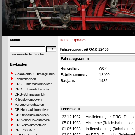
Suche
Home
|
Updates
Fahrzeugportrait O&K 12400
zur erweiterten Suche
Fahrzeugstamm
Navigation
Hersteller:
O&K
Geschichte & Hintergründe
Fabriknummer:
12400
Länderbahnen
Baujahr:
1932
DRG-Einheitslokomotiven
DRG-Zahnradlokomotiven
DRG-Schmalspurlok.
Kriegslokomotiven
Verlagerungsbauten
Lebenslauf
DB-Neubaulokomotiven
DB-Umbaulokomotiven
22.12.1932
Auslieferung an DRG - Deutsc
DR-Neubaulokomotiven
05.01.1933
Abnahme [Reichsbahnausbes
DR-Rekolokomotiven
01.05.1933
Indienststellung [Bahnbetrieb
DR - "6000er"