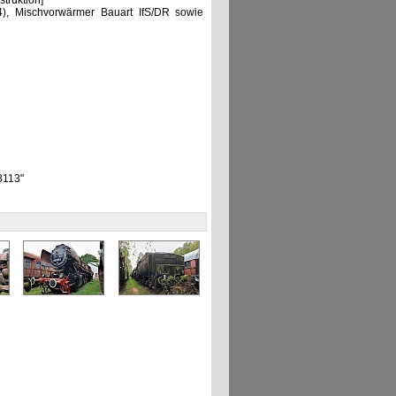
truktion]
), Mischvorwärmer Bauart IfS/DR sowie
8113"