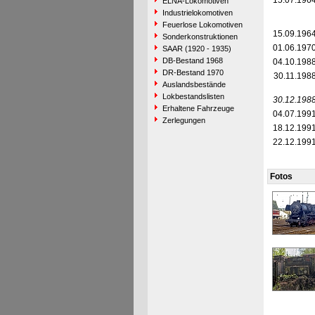
15.07.196
ELNA-Lokomotiven
Industrielokomotiven
Feuerlose Lokomotiven
15.09.196
Sonderkonstruktionen
01.06.197
SAAR (1920 - 1935)
DB-Bestand 1968
04.10.198
DR-Bestand 1970
30.11.198
Auslandsbestände
Lokbestandslisten
30.12.198
Erhaltene Fahrzeuge
04.07.199
Zerlegungen
18.12.199
22.12.199
Fotos