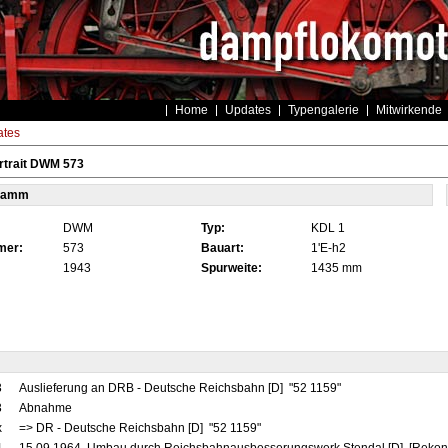
Home
Updates
Typengalerie
Mitwirkende
tes
rtrait DWM 573
tamm
DWM
Typ:
KDL 1
mer:
573
Bauart:
1'E-h2
1943
Spurweite:
1435 mm
3
Auslieferung an DRB - Deutsche Reichsbahn [D] "52 1159"
3
Abnahme
x
=> DR - Deutsche Reichsbahn [D] "52 1159"