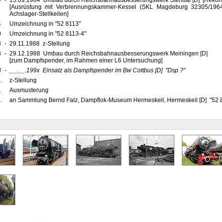
4
-
15.09.1964 Umbau durch Reichsbahnausbesserungswerk Stendal [D] [Rekons
[Ausrüstung mit Verbrennungskammer-Kessel (SKL Magdeburg 32305/1964
Achslager-Stellkeilen]
4
Umzeichnung in "52 8113"
0
Umzeichnung in "52 8113-4"
8
-
29.11.1988 z-Stellung
8
-
29.12.1988 Umbau durch Reichsbahnausbesserungswerk Meiningen [D]
[zum Dampfspender, im Rahmen einer L6 Untersuchung]
8
-
__.__.199x
Einsatz als Dampfspender im Bw Cottbus
[D]
"Dsp ?"
1
z-Stellung
1
Ausmusterung
1
an Sammlung Bernd Falz, Dampflok-Museum Hermeskeil, Hermeskeil [D] "52 