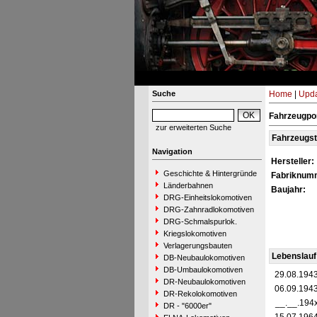
Suche
Home
|
Upda
Fahrzeugpo
zur erweiterten Suche
Fahrzeugs
Navigation
Hersteller:
Geschichte & Hintergründe
Fabriknum
Länderbahnen
Baujahr:
DRG-Einheitslokomotiven
DRG-Zahnradlokomotiven
DRG-Schmalspurlok.
Kriegslokomotiven
Verlagerungsbauten
Lebenslauf
DB-Neubaulokomotiven
DB-Umbaulokomotiven
29.08.194
DR-Neubaulokomotiven
06.09.194
DR-Rekolokomotiven
__.__.194
DR - "6000er"