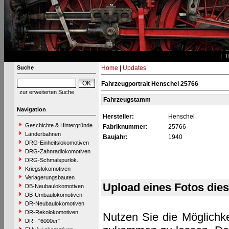
Suche
Home
|
Updates
Fahrzeugportrait Henschel 25766
zur erweiterten Suche
Fahrzeugstamm
Navigation
Hersteller:
Henschel
Geschichte & Hintergründe
Fabriknummer:
25766
Länderbahnen
Baujahr:
1940
DRG-Einheitslokomotiven
DRG-Zahnradlokomotiven
DRG-Schmalspurlok.
Kriegslokomotiven
Verlagerungsbauten
Upload eines Fotos die
DB-Neubaulokomotiven
DB-Umbaulokomotiven
DR-Neubaulokomotiven
DR-Rekolokomotiven
Nutzen Sie die Möglichke
DR - "6000er"