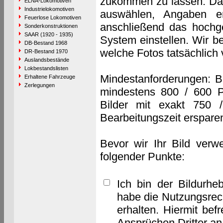
zukommen zu lassen. Das 
ELNA-Lokomotiven
Industrielokomotiven
auswählen, Angaben e
Feuerlose Lokomotiven
anschließend das hochge
Sonderkonstruktionen
SAAR (1920 - 1935)
System einstellen. Wir b
DB-Bestand 1968
welche Fotos tatsächlich
DR-Bestand 1970
Auslandsbestände
Lokbestandslisten
Mindestanforderungen: B
Erhaltene Fahrzeuge
Zerlegungen
mindestens 800 / 600 P
Bilder mit exakt 750 
Bearbeitungszeit erspare
Bevor wir Ihr Bild verw
folgender Punkte:
Ich bin der Bildurhe
habe die Nutzungsrec
erhalten. Hiermit bef
Ansprüchen Dritter a