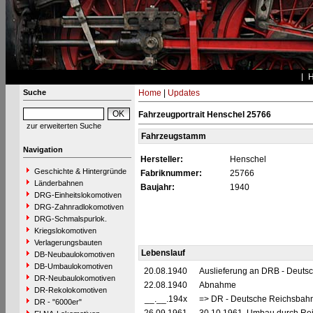
Suche
Home
|
Updates
Fahrzeugportrait Henschel 25766
zur erweiterten Suche
Fahrzeugstamm
Navigation
Hersteller:
Henschel
Geschichte & Hintergründe
Fabriknummer:
25766
Länderbahnen
Baujahr:
1940
DRG-Einheitslokomotiven
DRG-Zahnradlokomotiven
DRG-Schmalspurlok.
Kriegslokomotiven
Verlagerungsbauten
Lebenslauf
DB-Neubaulokomotiven
DB-Umbaulokomotiven
20.08.1940
Auslieferung an DRB - Deuts
DR-Neubaulokomotiven
22.08.1940
Abnahme
DR-Rekolokomotiven
__.__.194x
=> DR - Deutsche Reichsbahn
DR - "6000er"