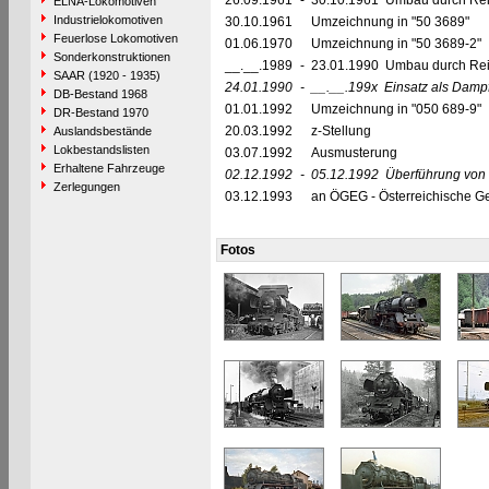
26.09.1961
-
30.10.1961 Umbau durch Reic
ELNA-Lokomotiven
Industrielokomotiven
30.10.1961
Umzeichnung in "50 3689"
Feuerlose Lokomotiven
01.06.1970
Umzeichnung in "50 3689-2"
Sonderkonstruktionen
__.__.1989
-
23.01.1990 Umbau durch Rei
SAAR (1920 - 1935)
24.01.1990
-
__.__.199x
Einsatz als Damp
DB-Bestand 1968
01.01.1992
Umzeichnung in "050 689-9"
DR-Bestand 1970
20.03.1992
z-Stellung
Auslandsbestände
Lokbestandslisten
03.07.1992
Ausmusterung
Erhaltene Fahrzeuge
02.12.1992
-
05.12.1992
Überführung von 
Zerlegungen
03.12.1993
an ÖGEG - Österreichische Ges
Fotos