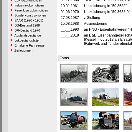
01.12.1960
-
10.01.1961 Umbau durch Reic
ELNA-Lokomotiven
Industrielokomotiven
10.01.1961
Umzeichnung in "50 3638"
Feuerlose Lokomotiven
01.06.1970
Umzeichnung in "50 3638-9"
Sonderkonstruktionen
27.08.1987
z-Stellung
SAAR (1920 - 1935)
15.08.1988
Ausmusterung
DB-Bestand 1968
__.__.1993
an HNG - Eisenbahnverein "He
DR-Bestand 1970
__.__.2018
an D&D Eisenbahngesellscha
Auslandsbestände
[Kessel in 05.2018 als Ersatz
Lokbestandslisten
[Fahrwerk und Tender ebenfal
Erhaltene Fahrzeuge
Zerlegungen
Fotos