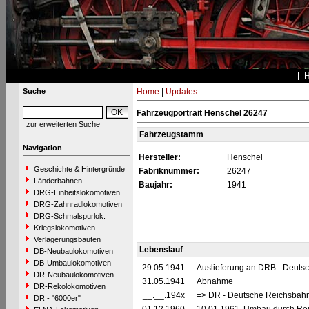
Suche
Home
|
Updates
Fahrzeugportrait Henschel 26247
zur erweiterten Suche
Fahrzeugstamm
Navigation
Hersteller:
Henschel
Geschichte & Hintergründe
Fabriknummer:
26247
Länderbahnen
Baujahr:
1941
DRG-Einheitslokomotiven
DRG-Zahnradlokomotiven
DRG-Schmalspurlok.
Kriegslokomotiven
Verlagerungsbauten
Lebenslauf
DB-Neubaulokomotiven
DB-Umbaulokomotiven
29.05.1941
Auslieferung an DRB - Deuts
DR-Neubaulokomotiven
31.05.1941
Abnahme
DR-Rekolokomotiven
__.__.194x
=> DR - Deutsche Reichsbahn
DR - "6000er"