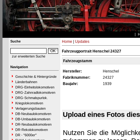
Suche
Home
|
Updates
Fahrzeugportrait Henschel 24327
zur erweiterten Suche
Fahrzeugstamm
Navigation
Hersteller:
Henschel
Geschichte & Hintergründe
Fabriknummer:
24327
Länderbahnen
Baujahr:
1939
DRG-Einheitslokomotiven
DRG-Zahnradlokomotiven
DRG-Schmalspurlok.
Kriegslokomotiven
Verlagerungsbauten
Upload eines Fotos die
DB-Neubaulokomotiven
DB-Umbaulokomotiven
DR-Neubaulokomotiven
DR-Rekolokomotiven
Nutzen Sie die Möglichke
DR - "6000er"