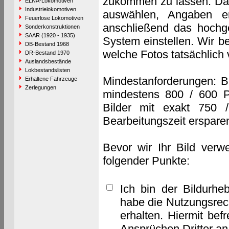
zukommen zu lassen. Das 
ELNA-Lokomotiven
Industrielokomotiven
auswählen, Angaben e
Feuerlose Lokomotiven
anschließend das hochge
Sonderkonstruktionen
SAAR (1920 - 1935)
System einstellen. Wir b
DB-Bestand 1968
welche Fotos tatsächlich
DR-Bestand 1970
Auslandsbestände
Lokbestandslisten
Mindestanforderungen: B
Erhaltene Fahrzeuge
Zerlegungen
mindestens 800 / 600 P
Bilder mit exakt 750 
Bearbeitungszeit erspare
Bevor wir Ihr Bild verw
folgender Punkte:
Ich bin der Bildurhe
habe die Nutzungsrec
erhalten. Hiermit bef
Ansprüchen Dritter a