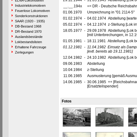
29.12.1944
-
31.05.1945 Abstellung [Lok b
ELNA-Lokomotiven
Industrielokomotiven
__.__.194x
=> DR - Deutsche Reichsbahn
Feuerlose Lokomotiven
01.06.1970
Umzeichnung in "01 2114-5"
Sonderkonstruktionen
01.02.1974
-
04.02.1974 Abstellung [warte
SAAR (1920 - 1935)
05.02.1974
-
04.12.1974 z-Stellung [Lok i
DB-Bestand 1968
18.05.1977
-
29.09.1978 Abstellung [Lok be
DR-Bestand 1970
[mit Unterbrechungen, in 12.
Auslandsbestände
01.05.1981
-
18.11.1981 Abstellung [Lok be
Lokbestandslisten
01.12.1981
-
11.04.1982
Einsatz als Damp
Erhaltene Fahrzeuge
[evtl. bereits ab 19.11.1981]
Zerlegungen
12.04.1982
-
24.10.1982 Abstellung [Lok be
09.06.1983
Abstellung
10.04.1984
z-Stellung
11.06.1985
Ausmusterung [gemäß Ausmust
14.06.1985
-
30.06.1985 ++ [Reichsbahna
[Ersatzteilspender]
Fotos