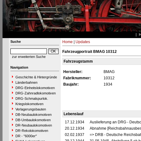
Suche
Home
|
Updates
Fahrzeugportrait BMAG 10312
zur erweiterten Suche
Fahrzeugstamm
Navigation
Hersteller:
BMAG
Geschichte & Hintergründe
Fabriknummer:
10312
Länderbahnen
Baujahr:
1934
DRG-Einheitslokomotiven
DRG-Zahnradlokomotiven
DRG-Schmalspurlok.
Kriegslokomotiven
Verlagerungsbauten
Lebenslauf
DB-Neubaulokomotiven
DB-Umbaulokomotiven
17.12.1934
Auslieferung an DRG - Deutsc
DR-Neubaulokomotiven
20.12.1934
Abnahme [Reichsbahnausbes
DR-Rekolokomotiven
02.02.1937
=> DRB - Deutsche Reichsbah
DR - "6000er"